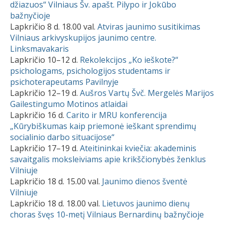
džiazuos“ Vilniaus Šv. apašt. Pilypo ir Jokūbo
bažnyčioje
Lapkričio 8 d. 18.00 val.
Atviras jaunimo susitikimas
Vilniaus arkivyskupijos jaunimo centre.
Linksmavakaris
Lapkričio 10–12 d.
Rekolekcijos „Ko ieškote?“
psichologams, psichologijos studentams ir
psichoterapeutams Pavilnyje
Lapkričio 12–19 d.
Aušros Vartų Švč. Mergelės Marijos
Gailestingumo Motinos atlaidai
Lapkričio 16 d.
Carito ir MRU konferencija
„Kūrybiškumas kaip priemonė ieškant sprendimų
socialinio darbo situacijose“
Lapkričio 17–19 d.
Ateitininkai kviečia: akademinis
savaitgalis moksleiviams apie krikščionybės ženklus
Vilniuje
Lapkričio 18 d. 15.00 val.
Jaunimo dienos šventė
Vilniuje
Lapkričio 18 d. 18.00 val.
Lietuvos jaunimo dienų
choras švęs 10-metį Vilniaus Bernardinų bažnyčioje