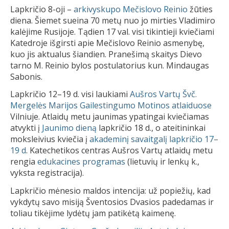
Lapkričio 8-oji –
arkivyskupo Mečislovo Reinio
žūties
diena. Šiemet sueina 70 metų nuo jo mirties Vladimiro
kalėjime Rusijoje. Tądien 17 val. visi tikintieji kviečiami
Katedroje išgirsti apie Mečislovo Reinio asmenybę,
kuo jis aktualus šiandien. Pranešimą skaitys Dievo
tarno M. Reinio bylos postulatorius kun. Mindaugas
Sabonis.
Lapkričio 12–19 d. visi laukiami
Aušros Vartų Švč.
Mergelės Marijos Gailestingumo Motinos atlaiduose
Vilniuje. Atlaidų metu jaunimas ypatingai kviečiamas
atvykti į
Jaunimo dieną
lapkričio 18 d., o ateitininkai
moksleivius kviečia į
akademinį savaitgalį lapkričio 17–
19 d
. Katechetikos centras Aušros Vartų atlaidų metu
rengia
edukacines programas
(lietuvių ir lenkų k.,
vyksta registracija).
Lapkričio mėnesio maldos intencija: už popiežių, kad
vykdytų savo misiją Šventosios Dvasios padedamas ir
toliau tikėjime lydėtų jam patikėtą kaimenę.