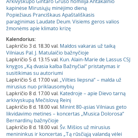
Arkivyskupo Gintaro Grušo homilija Antakalnio
kapinėse Mirusiųjų minėjimo dieną
Popiežiaus Pranciškaus Apaštališkasis
paraginimas Laudate Deum. Visiems geros valios
žmonėms apie klimato krizę
Kalendorius:
Lapkričio 3 d. 18.30 val.
Maldos vakaras už taiką
Vilniaus Pal. J. Matulaičio bažnyčioje
Lapkričio 5 d. 13.15 val.
Kun. Alain-Marie de Lassus CSJ
knygos „Ką dvasia kalba Bažnyčiai“ pristatymas ir
susitikimas su autoriumi
Lapkričio 5 d. 17.00 val.
„Vilties liepsna“ – malda už
mirusius nuo priklausomybių
Lapkričio 8 d. 17.00 val.
Katedroje – apie Dievo tarną
arkivyskupą Mečislovą Reinį
Lapkričio 8 d. 18.00 val.
Minint 80-ąsias Vilniaus geto
likvidavimo metines – koncertas „Musica Dolorosa“
Bernardinų bažnyčioje
Lapkričio 8 d. 18.00 val.
Šv. Mišios už mirusius
menininkus ir koncertas „Tą rūsčiąją valandą vėlei