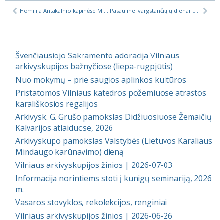
Homilija Antakalnio kapinėse Mirusiųjų minėjimo dieną
Pasaulinei vargstančiųjų dienai: „Nenusuk savo veido nė nuo vieno vargšo“ (Tob 4, 7)
Švenčiausiojo Sakramento adoracija Vilniaus
arkivyskupijos bažnyčiose (liepa-rugpjūtis)
Nuo mokymų – prie saugios aplinkos kultūros
Pristatomos Vilniaus katedros požemiuose atrastos
karališkosios regalijos
Arkivysk. G. Grušo pamokslas Didžiuosiuose Žemaičių
Kalvarijos atlaiduose, 2026
Arkivyskupo pamokslas Valstybės (Lietuvos Karaliaus
Mindaugo karūnavimo) dieną
Vilniaus arkivyskupijos žinios | 2026-07-03
Informacija norintiems stoti į kunigų seminariją, 2026
m.
Vasaros stovyklos, rekolekcijos, renginiai
Vilniaus arkivyskupijos žinios | 2026-06-26