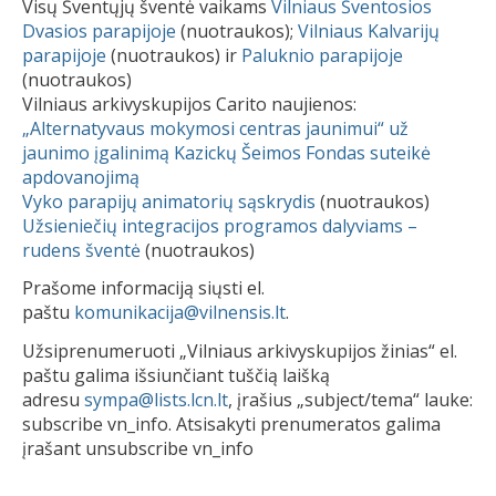
Visų Šventųjų šventė vaikams
Vilniaus Šventosios
Dvasios parapijoje
(nuotraukos);
Vilniaus Kalvarijų
parapijoje
(nuotraukos) ir
Paluknio parapijoje
(nuotraukos)
Vilniaus arkivyskupijos Carito naujienos:
„Alternatyvaus mokymosi centras jaunimui“ už
jaunimo įgalinimą Kazickų Šeimos Fondas suteikė
apdovanojimą
Vyko parapijų animatorių sąskrydis
(nuotraukos)
Užsieniečių integracijos programos dalyviams –
rudens šventė
(nuotraukos)
Prašome informaciją siųsti el.
paštu
komunikacija@vilnensis.lt
.
Užsiprenumeruoti „Vilniaus arkivyskupijos žinias“ el.
paštu galima išsiunčiant tuščią laišką
adresu
sympa@lists.lcn.lt
, įrašius „subject/tema“ lauke:
subscribe vn_info. Atsisakyti prenumeratos galima
įrašant unsubscribe vn_info