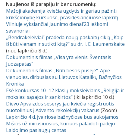
Naujienos iš parapijų ir bendruomenių:
Mažoji akademija kviečia ugdytis ir geriau pažinti
krikščionybę kursuose, prasidėsiančiuose lapkritį
Vilniuje vyksiančiai Jaunimo dienai’23 ieškomi
savanoriai
„Bendrakeleiviai“ pradeda naują paskaitų ciklą „Kaip
išbūti vienam ir sutikti kitą?“ su dr. I. E. Laumenskaite
(nuo lapkričio 8 d.)
Dokumentinis filmas „Visa yra vienis. Šventasis
Juozapatas“
Dokumentinis filmas „Būti tiesos pusėje“. Apie
vienuoles, dirbusias su Lietuvos Katalikų Bažnyčios
Kronika
Esė konkursas 10–12 klasių moksleiviams „Religija ir
mokslas: sąsajos ir sankirtos“
(iki lapkričio 10 d.)
Dievo Apvaizdos seserys jau kviečia registruotis
nuotolinius į Advento rekolekcijų vakarus
(Zoom)
Lapkričio 4 d. įvairiose bažnyčiose bus aukojamos
Mišios už mirusiuosius, kuriuos palaidoti padėjo
Laidojimo paslaugų centas