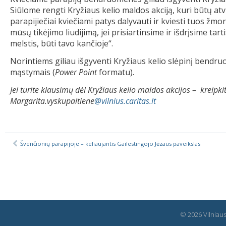
Siūlome rengti Kryžiaus kelio maldos akciją, kuri būtų at
parapijiečiai kviečiami patys dalyvauti ir kviesti tuos ž
mūsų tikėjimo liudijimą, jei prisiartinsime ir išdrįsime tar
melstis, būti tavo kančioje“.
Norintiems giliau išgyventi Kryžiaus kelio slėpinį bendr
mąstymais (
Power Point
formatu).
Jei turite klausimų dėl Kryžiaus kelio maldos akcijos – kreipkit
Margarita.vyskupaitiene
@vilnius.caritas.lt
Švenčionių parapijoje – keliaujantis Gailestingojo Jėzaus paveikslas
© 2026 Vilniaus 