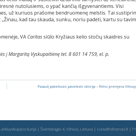
viresnė nutolusiems, o ypač kančią išgyvenantiems. Visi
mones, už kuriuos prašome bendruomenę melstis. Tai sustipri
ti: „Žinau, kad tau skauda, sunku, noriu padėti, kartu su tavim
uomenėje, VA
Caritas
siūlo Kryžiaus kelio stočių skaidres su
ės į Margaritą Vyskupaitienę tel. 8 601 14 759, el. p.
Pasaulį pakeitusio paveikslo istorija – filmo premjera Vilniuj
arkivyskupijos kurija | Šventaragio 4, Vilnius, Lietuva | curia@vilnensis.lt |
Pr