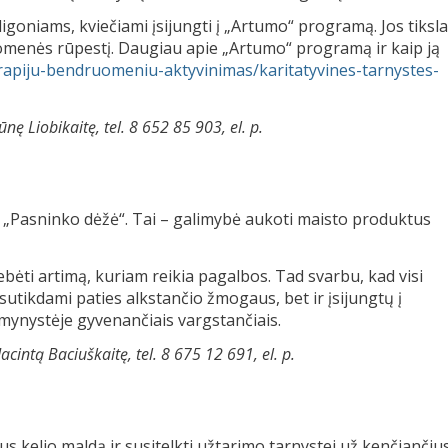
igoniams, kviečiami įsijungti į „Artumo“ programą. Jos tiksla
omenės rūpestį. Daugiau apie „Artumo“ programą ir kaip ją
/parapiju-bendruomeniu-aktyvinimas/karitatyvines-tarnystes-
nę Liobikaitę, tel. 8 652 85 903, el. p.
iją „Pasninko dėžė“. Tai – galimybė aukoti maisto produktus
stebėti artimą, kuriam reikia pagalbos. Tad svarbu, kad visi
tikdami paties alkstančio žmogaus, bet ir įsijungtų į
mynystėje gyvenančiais vargstančiais.
acintą Baciuškaitę, tel. 8 675 12 691, el. p.
 kelio maldą ir susitelkti užtarimo tarnystei už kenčiančius