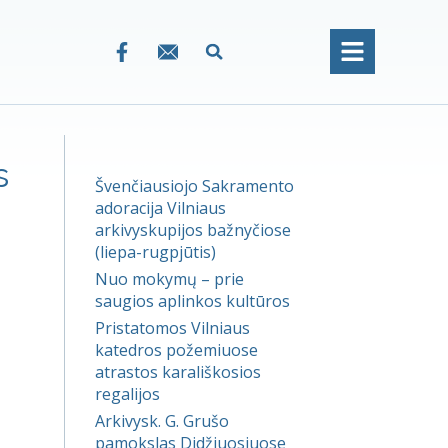
s
Švenčiausiojo Sakramento
adoracija Vilniaus
arkivyskupijos bažnyčiose
(liepa-rugpjūtis)
Nuo mokymų – prie
saugios aplinkos kultūros
Pristatomos Vilniaus
katedros požemiuose
atrastos karališkosios
regalijos
Arkivysk. G. Grušo
pamokslas Didžiuosiuose