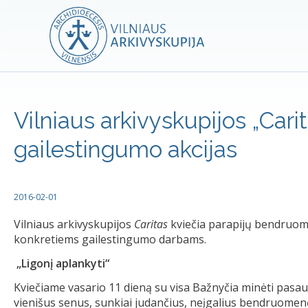
Vilniaus arkivyskupijos „Cari
gailestingumo akcijas
2016-02-01
Vilniaus arkivyskupijos
Caritas
kviečia parapijų bendruom
konkretiems gailestingumo darbams.
„Ligonį aplankyti“
Kviečiame vasario 11 dieną su visa Bažnyčia minėti pasaul
vienišus senus, sunkiai judančius, neįgalius bendruomenė