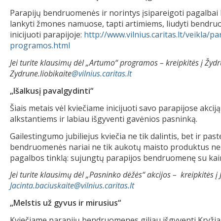
Parapijų bendruomenės ir norintys įsipareigoti pagalbai l
lankyti žmones namuose, tapti artimiems, liudyti bendru
inicijuoti parapijoje:
http://www.vilnius.caritas.lt/veikla
programos.html
Jei turite klausimų dėl „Artumo“ programos – kreipkitės į Žydrū
Zydrune.liobikaite
@vilnius.caritas.lt
„Išalkusį pavalgydinti“
Šiais metais vėl kviečiame inicijuoti savo parapijose akc
alkstantiems ir labiau išgyventi gavėnios pasninką.
Gailestingumo jubiliejus kviečia ne tik dalintis, bet ir pa
bendruomenės nariai ne tik aukotų maisto produktus nesu
pagalbos tinklą: sujungtų parapijos bendruomenę su kai
Jei turite klausimų dėl „Pasninko dėžės“ akcijos – kreipkitės į J
Jacinta.baciuskaite@vilnius.caritas.lt
„Melstis už gyvus ir mirusius“
Kviečiame parapijų bendruomenes giliau išgyventi Kryžiaus