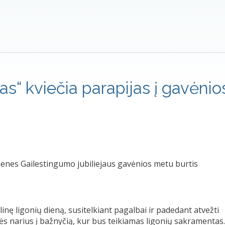
tas“ kviečia parapijas į gavėnio
enes Gailestingumo jubiliejaus gavėnios metu burtis
inę ligonių dieną, susitelkiant pagalbai ir padedant atvežti
s narius į bažnyčią, kur bus teikiamas ligonių sakramentas.