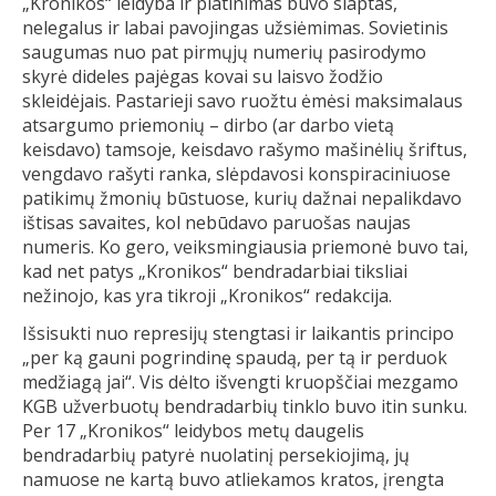
„Kronikos“ leidyba ir platinimas buvo slaptas,
nelegalus ir labai pavojingas užsiėmimas. Sovietinis
saugumas nuo pat pirmųjų numerių pasirodymo
skyrė dideles pajėgas kovai su laisvo žodžio
skleidėjais. Pastarieji savo ruožtu ėmėsi maksimalaus
atsargumo priemonių – dirbo (ar darbo vietą
keisdavo) tamsoje, keisdavo rašymo mašinėlių šriftus,
vengdavo rašyti ranka, slėpdavosi konspiraciniuose
patikimų žmonių būstuose, kurių dažnai nepalikdavo
ištisas savaites, kol nebūdavo paruošas naujas
numeris. Ko gero, veiksmingiausia priemonė buvo tai,
kad net patys „Kronikos“ bendradarbiai tiksliai
nežinojo, kas yra tikroji „Kronikos“ redakcija.
Išsisukti nuo represijų stengtasi ir laikantis principo
„per ką gauni pogrindinę spaudą, per tą ir perduok
medžiagą jai“. Vis dėlto išvengti kruopščiai mezgamo
KGB užverbuotų bendradarbių tinklo buvo itin sunku.
Per 17 „Kronikos“ leidybos metų daugelis
bendradarbių patyrė nuolatinį persekiojimą, jų
namuose ne kartą buvo atliekamos kratos, įrengta