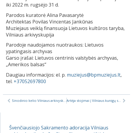
iki 2022 m. rugsėjo 31 d.
Parodos kuratorė Alina Pavasarytė
Architektas Povilas Vincentas Jankūnas
Muziejaus veiklą finansuoja Lietuvos kultūros taryba,
Vilniaus arkivyskupija
Parodoje naudojamos nuotraukos: Lietuvos
ypatingasis archyvas
Garso įrašai: Lietuvos centrinis valstybės archyvas,
„Amerikos balsas“
Daugiau informacijos: el. p.
muziejus@bpmuziejus.lt
,
tel.
+37052697800
Sinodinio kelio Vilniaus arkivyskupijoje įžvalgų sintezė
Artėja stojimai į Vilniaus kunigų seminariją
Švenčiausiojo Sakramento adoracija Vilniaus