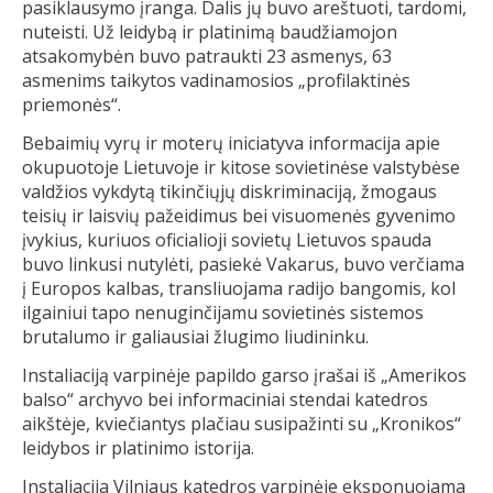
pasiklausymo įranga. Dalis jų buvo areštuoti, tardomi,
nuteisti. Už leidybą ir platinimą baudžiamojon
atsakomybėn buvo patraukti 23 asmenys, 63
asmenims taikytos vadinamosios „profilaktinės
priemonės“.
Bebaimių vyrų ir moterų iniciatyva informacija apie
okupuotoje Lietuvoje ir kitose sovietinėse valstybėse
valdžios vykdytą tikinčiųjų diskriminaciją, žmogaus
teisių ir laisvių pažeidimus bei visuomenės gyvenimo
įvykius, kuriuos oficialioji sovietų Lietuvos spauda
buvo linkusi nutylėti, pasiekė Vakarus, buvo verčiama
į Europos kalbas, transliuojama radijo bangomis, kol
ilgainiui tapo nenuginčijamu sovietinės sistemos
brutalumo ir galiausiai žlugimo liudininku.
Instaliaciją varpinėje papildo garso įrašai iš „Amerikos
balso“ archyvo bei informaciniai stendai katedros
aikštėje, kviečiantys plačiau susipažinti su „Kronikos“
leidybos ir platinimo istorija.
Instaliacija Vilniaus katedros varpinėje eksponuojama