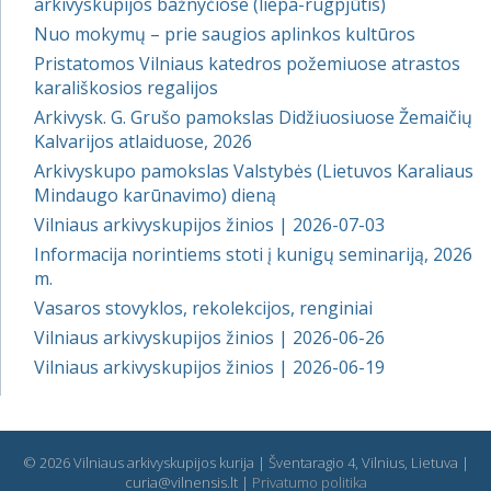
arkivyskupijos bažnyčiose (liepa-rugpjūtis)
Nuo mokymų – prie saugios aplinkos kultūros
Pristatomos Vilniaus katedros požemiuose atrastos
karališkosios regalijos
Arkivysk. G. Grušo pamokslas Didžiuosiuose Žemaičių
Kalvarijos atlaiduose, 2026
Arkivyskupo pamokslas Valstybės (Lietuvos Karaliaus
Mindaugo karūnavimo) dieną
Vilniaus arkivyskupijos žinios | 2026-07-03
Informacija norintiems stoti į kunigų seminariją, 2026
m.
Vasaros stovyklos, rekolekcijos, renginiai
Vilniaus arkivyskupijos žinios | 2026-06-26
Vilniaus arkivyskupijos žinios | 2026-06-19
© 2026 Vilniaus arkivyskupijos kurija | Šventaragio 4, Vilnius, Lietuva |
curia@vilnensis.lt |
Privatumo politika