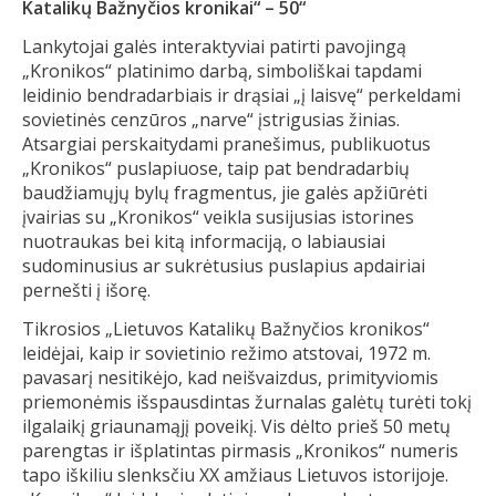
Katalikų Bažnyčios kronikai“ – 50“
Lankytojai galės interaktyviai patirti pavojingą
„Kronikos“ platinimo darbą, simboliškai tapdami
leidinio bendradarbiais ir drąsiai „į laisvę“ perkeldami
sovietinės cenzūros „narve“ įstrigusias žinias.
Atsargiai perskaitydami pranešimus, publikuotus
„Kronikos“ puslapiuose, taip pat bendradarbių
baudžiamųjų bylų fragmentus, jie galės apžiūrėti
įvairias su „Kronikos“ veikla susijusias istorines
nuotraukas bei kitą informaciją, o labiausiai
sudominusius ar sukrėtusius puslapius apdairiai
pernešti į išorę.
Tikrosios „Lietuvos Katalikų Bažnyčios kronikos“
leidėjai, kaip ir sovietinio režimo atstovai, 1972 m.
pavasarį nesitikėjo, kad neišvaizdus, primityviomis
priemonėmis išspausdintas žurnalas galėtų turėti tokį
ilgalaikį griaunamąjį poveikį. Vis dėlto prieš 50 metų
parengtas ir išplatintas pirmasis „Kronikos“ numeris
tapo iškiliu slenksčiu XX amžiaus Lietuvos istorijoje.