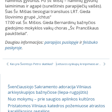
naminius gyvūnus. Po Šv. Mišių – naminių gyvūnų
laiminimas ir agapė (suneštinės parapijiečių vaišės).
Šias Šv. Mišias tiesiogiai transliuos LRT. Gieda
šlovinimo grupė „Ichtus“
17.00 val. Šv. Mišios. Gieda Bernardinų bažnyčios
giedojimo mokyklos vaikų choras „Šv. Pranciškaus
paukšteliai“.
Daugiau informacijos:
parapijos puslapyje
ir
feisbuko
paskyroje
.
Kas yra Šventojo Petro skatikas?
Lietuvos vyskupų kreipimasis artėjant rinkimams
Švenčiausiojo Sakramento adoracija Vilniaus
arkivyskupijos bažnyčiose (liepa-rugpjūtis)
Nuo mokymų – prie saugios aplinkos kultūros
Pristatomos Vilniaus katedros požemiuose atrastos
karališkosios regalijos