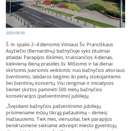
2020-09-30
Š. m. spalio 2–4 dienomis Vilniaus Šv. Pranciškaus
Asyžiečio (Bernardinų) bažnyčioje vyks tituliniai
atlaidai. Parapijos iškilmės, truksiančios 4 dienas,
kiekvieną dieną prasidės šv. Mišiomis ir tai dienai
skirtomis įvairiomis veiklomis: nuo bažnyčios altoriaus
šventinimo, labdaros bėgimo iki pietų stokojantiems
bei šventinių koncertų. Visi renginiai ir iniciatyvos
šiemet skirtos paminėti 500 metų bažnyčios
konsekracijos (pašventinimo) jubiliejų.
„Švęsdami bažnyčios pašventinimo jubiliejų
prisimename mūsų tikrąjį pašaukimą – dėmesį
mažiausiems. Tiek mes, vienuoliai, tiek parapijos
bendruomenė siekiame atkreipti miesto gyventojų