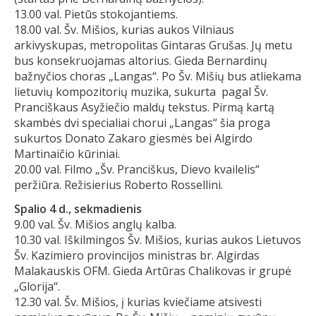
13.00 val. Pietūs stokojantiems.
18.00 val. Šv. Mišios, kurias aukos Vilniaus
arkivyskupas, metropolitas Gintaras Grušas. Jų metu
bus konsekruojamas altorius. Gieda Bernardinų
bažnyčios choras „Langas“. Po Šv. Mišių bus atliekama
lietuvių kompozitorių muzika, sukurta pagal Šv.
Pranciškaus Asyžiečio maldų tekstus. Pirmą kartą
skambės dvi specialiai chorui „Langas“ šia proga
sukurtos Donato Zakaro giesmės bei Algirdo
Martinaičio kūriniai.
20.00 val. Filmo „Šv. Pranciškus, Dievo kvailelis“
peržiūra. Režisierius Roberto Rossellini.
Spalio 4 d., sekmadienis
9.00 val. Šv. Mišios anglų kalba.
10.30 val. Iškilmingos Šv. Mišios, kurias aukos Lietuvos
Šv. Kazimiero provincijos ministras br. Algirdas
Malakauskis OFM. Gieda Artūras Chalikovas ir grupė
„Glorija“.
12.30 val. Šv. Mišios, į kurias kviečiame atsivesti