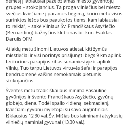
dėmesį į labiausiai pažeidžiamas miesto gyventojų
grupes – stokojančius. Ta proga vilniečius bei miesto
svečius kviečiame į paramos bėgimą, kurio metu visos
surinktos lėšos bus paaukotos tiems, kam labiausiai
to reikia”, – sakė Vilniaus Šv. Pranciškaus Asyžiečio
(Bernardinų) bažnyčios klebonas br. kun. Evaldas
Darulis OFM.
Atlaidų metu žinomi Lietuvos atletai, kiti žymūs
miestiečiai ir visi norintys prisijungti bėgs 9 km aplink
teritorines parapijos ribas senamiestyje ir aplink
Vilnių. Tuo tarpu Lietuvos virtuvės šefai ir parapijos
bendruomenė vaišins nemokamais pietumis
stokojančius.
Šventės metu tradiciškai bus minima Pasaulinė
gyvūnijos ir švento Pranciškaus Asyžiečio, gyvūnų
globėjo, diena. Todėl spalio 4 dieną, sekmadienį,
kviečiami gyvūnų mylėtojai su savo augintiniais.
Išklausius 12.30 val. Šv. Mišias bus laiminami atvykusių
vilniečių naminiai gyvūnai (13.30 val.).