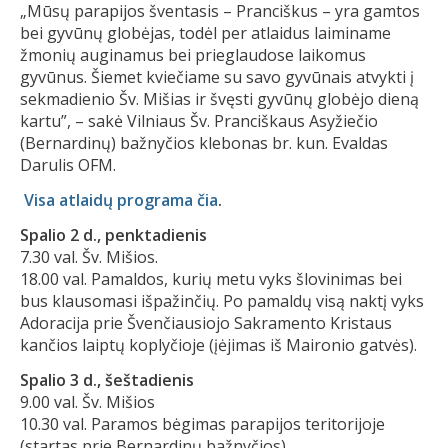
„Mūsų parapijos šventasis – Pranciškus – yra gamtos
bei gyvūnų globėjas, todėl per atlaidus laiminame
žmonių auginamus bei prieglaudose laikomus
gyvūnus. Šiemet kviečiame su savo gyvūnais atvykti į
sekmadienio Šv. Mišias ir švęsti gyvūnų globėjo dieną
kartu”, – sakė Vilniaus Šv. Pranciškaus Asyžiečio
(Bernardinų) bažnyčios klebonas br. kun. Evaldas
Darulis OFM.
Visa atlaidų programa čia
.
Spalio 2 d., penktadienis
7.30 val. Šv. Mišios.
18.00 val. Pamaldos, kurių metu vyks šlovinimas bei
bus klausomasi išpažinčių. Po pamaldų visą naktį vyks
Adoracija prie Švenčiausiojo Sakramento Kristaus
kančios laiptų koplyčioje (įėjimas iš Maironio gatvės).
Spalio 3 d., šeštadienis
9.00 val. Šv. Mišios
10.30 val. Paramos bėgimas parapijos teritorijoje
(startas prie Bernardinų bažnyčios).