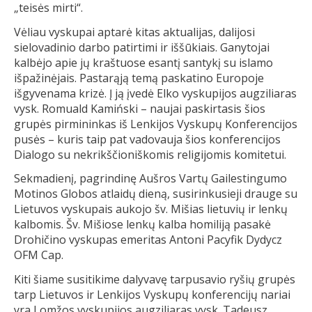
„teisės mirti“.
Vėliau vyskupai aptarė kitas aktualijas, dalijosi
sielovadinio darbo patirtimi ir iššūkiais. Ganytojai
kalbėjo apie jų kraštuose esantį santykį su islamo
išpažinėjais. Pastarąją temą paskatino Europoje
išgyvenama krizė. Į ją įvedė Elko vyskupijos augziliaras
vysk. Romuald Kamiński – naujai paskirtasis šios
grupės pirmininkas iš Lenkijos Vyskupų Konferencijos
pusės – kuris taip pat vadovauja šios konferencijos
Dialogo su nekrikščioniškomis religijomis komitetui.
Sekmadienį, pagrindinę Aušros Vartų Gailestingumo
Motinos Globos atlaidų dieną, susirinkusieji drauge su
Lietuvos vyskupais aukojo šv. Mišias lietuvių ir lenkų
kalbomis. Šv. Mišiose lenkų kalba homiliją pasakė
Drohičino vyskupas emeritas Antoni Pacyfik Dydycz
OFM Cap.
Kiti šiame susitikime dalyvavę tarpusavio ryšių grupės
tarp Lietuvos ir Lenkijos Vyskupų konferencijų nariai
yra Lomžos vyskupijos augziliaras vysk. Tadeusz