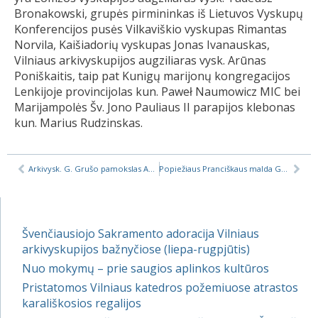
Bronakowski, grupės pirmininkas iš Lietuvos Vyskupų
Konferencijos pusės Vilkaviškio vyskupas Rimantas
Norvila, Kaišiadorių vyskupas Jonas Ivanauskas,
Vilniaus arkivyskupijos augziliaras vysk. Arūnas
Poniškaitis, taip pat Kunigų marijonų kongregacijos
Lenkijoje provincijolas kun. Paweł Naumowicz MIC bei
Marijampolės Šv. Jono Pauliaus II parapijos klebonas
kun. Marius Rudzinskas.
Arkivysk. G. Grušo pamokslas Aušros Vartų atlaiduose, 2015-11-15
Popiežiaus Pranciškaus malda Gailestingumo jubiliejui
Švenčiausiojo Sakramento adoracija Vilniaus
arkivyskupijos bažnyčiose (liepa-rugpjūtis)
Nuo mokymų – prie saugios aplinkos kultūros
Pristatomos Vilniaus katedros požemiuose atrastos
karališkosios regalijos