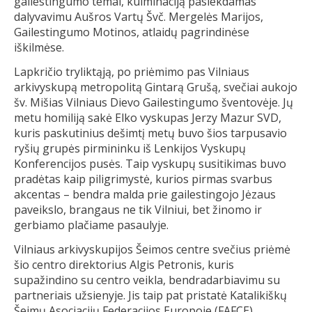
gailestingumo temai, kulminaciją pasiekdamas
dalyvavimu Aušros Vartų Švč. Mergelės Marijos,
Gailestingumo Motinos, atlaidų pagrindinėse
iškilmėse.
Lapkričio tryliktąją, po priėmimo pas Vilniaus
arkivyskupą metropolitą Gintarą Grušą, svečiai aukojo
šv. Mišias Vilniaus Dievo Gailestingumo šventovėje. Jų
metu homiliją sakė Elko vyskupas Jerzy Mazur SVD,
kuris paskutinius dešimtį metų buvo šios tarpusavio
ryšių grupės pirmininku iš Lenkijos Vyskupų
Konferencijos pusės. Taip vyskupų susitikimas buvo
pradėtas kaip piligrimystė, kurios pirmas svarbus
akcentas – bendra malda prie gailestingojo Jėzaus
paveikslo, brangaus ne tik Vilniui, bet žinomo ir
gerbiamo plačiame pasaulyje.
Vilniaus arkivyskupijos Šeimos centre svečius priėmė
šio centro direktorius Algis Petronis, kuris
supažindino su centro veikla, bendradarbiavimu su
partneriais užsienyje. Jis taip pat pristatė Katalikiškų
Šeimų Asociacijų Federacijos Europoje (FAFCE)