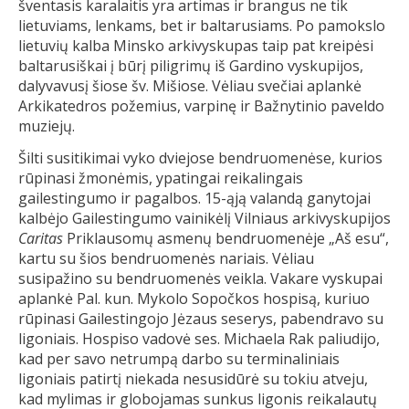
šventasis karalaitis yra artimas ir brangus ne tik
lietuviams, lenkams, bet ir baltarusiams. Po pamokslo
lietuvių kalba Minsko arkivyskupas taip pat kreipėsi
baltarusiškai į būrį piligrimų iš Gardino vyskupijos,
dalyvavusį šiose šv. Mišiose. Vėliau svečiai aplankė
Arkikatedros požemius, varpinę ir Bažnytinio paveldo
muziejų.
Šilti susitikimai vyko dviejose bendruomenėse, kurios
rūpinasi žmonėmis, ypatingai reikalingais
gailestingumo ir pagalbos. 15-ąją valandą ganytojai
kalbėjo Gailestingumo vainikėlį Vilniaus arkivyskupijos
Caritas
Priklausomų asmenų bendruomenėje „Aš esu“,
kartu su šios bendruomenės nariais. Vėliau
susipažino su bendruomenės veikla. Vakare vyskupai
aplankė Pal. kun. Mykolo Sopočkos hospisą, kuriuo
rūpinasi Gailestingojo Jėzaus seserys, pabendravo su
ligoniais. Hospiso vadovė ses. Michaela Rak paliudijo,
kad per savo netrumpą darbo su terminaliniais
ligoniais patirtį niekada nesusidūrė su tokiu atveju,
kad mylimas ir globojamas sunkus ligonis reikalautų