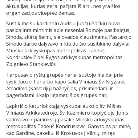
aktualijas, kurias gerai pažįsta iš arti, nes yra šios
organizacijos viceprezidentas.
Sustikime su kardinolu Audriu Juozu Bačkiu buvo
pasidalinta mintimis apie neseniai Romoje pasibaigusį
Sinodą, skirtą šeimų sielovados klausimams. Pastarojo
Sinodo darbe dalyvavo ir kiti du šio susitikimo dalyviai:
Minsko arkivyskupas metropolitas Tadeuš
Kondrusievič bei Rygos arkivyskupas metropolitas
Zbignievs Stankievičs.
Tarpusavio ryšių grupės nariai sustojo maldai prie
vysk. Juozo Tunaičio kapo šalia Vilniaus Šv. Kryžiaus
Atradimo (Kalvarijų) bažnyčios, prisimindami ir
pagerbdami jį kaip ilgametį šios grupės narį.
Lapkričio keturioliktąją vyskupai aukojo šv. Mišias
Vilniaus Arkikatedroje, Šv. Kazimiero koplyčioje. Joms
vadovavo ir pamokslą pasakė Minsko arkivyskupas
metropolitas Tadeuš Kondrusievič. Ganytojas priminė,
kad Gardine, pakeliui iš Krokuvos į Vilnių, miręs