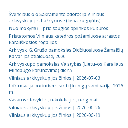
Švenčiausiojo Sakramento adoracija Vilniaus
arkivyskupijos bažnyčiose (liepa-rugpjūtis)
Nuo mokymų – prie saugios aplinkos kultūros
Pristatomos Vilniaus katedros požemiuose atrastos
karališkosios regalijos
Arkivysk. G. Grušo pamokslas Didžiuosiuose Žemaičių
Kalvarijos atlaiduose, 2026
Arkivyskupo pamokslas Valstybės (Lietuvos Karaliaus
Mindaugo karūnavimo) dieną
Vilniaus arkivyskupijos žinios | 2026-07-03
Informacija norintiems stoti į kunigų seminariją, 2026
m.
Vasaros stovyklos, rekolekcijos, renginiai
Vilniaus arkivyskupijos žinios | 2026-06-26
Vilniaus arkivyskupijos žinios | 2026-06-19