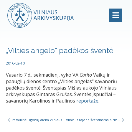
„Vilties angelo“ padėkos šventė
2016-02-10
Vasario 7 d., sekmadienį, vyko VA
Carito
Vaikų ir
paauglių dienos centro „Vilties angelas“ savanorių
padėkos šventė. Šventąsias Mišias aukojo Vilniaus
arkivyskupas Gintaras Grušas. Šventės įspūdžiai –
savanorių Karolinos ir Paulinos
reportaže
.
Pasaulinė Ligonių diena Vilniaus arkivyskupijoje
Vilniaus rajone šventinama pirmoji pasaulyje pal. Mykolo Sopočkos titulą turinti bažnyčia