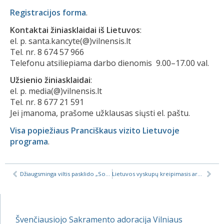
Registracijos forma
.
Kontaktai žiniasklaidai iš Lietuvos
:
el. p. santa.kancyte(@)vilnensis.lt
Tel. nr. 8 674 57 966
Telefonu atsiliepiama darbo dienomis 9.00–17.00 val.
Užsienio žiniasklaidai
:
el. p. media(@)vilnensis.lt
Tel. nr. 8 677 21 591
Jei įmanoma, prašome užklausas siųsti el. paštu.
Visa popiežiaus Pranciškaus vizito Lietuvoje
programa
.
Džiaugsminga viltis pasklido „Sostinės Dienose“
Lietuvos vyskupų kreipimasis artėjant Šventojo Tėvo vizitui Lietuvoje
Švenčiausiojo Sakramento adoracija Vilniaus