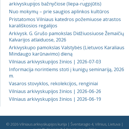
arkivyskupijos bažnyčiose (liepa-rugpjūtis)
Nuo mokymų – prie saugios aplinkos kultūros
Pristatomos Vilniaus katedros požemiuose atrastos
karališkosios regalijos
Arkivysk. G. Grušo pamokslas Didžiuosiuose Žemaičių
Kalvarijos atlaiduose, 2026
Arkivyskupo pamokslas Valstybės (Lietuvos Karaliaus
Mindaugo karūnavimo) dieną
Vilniaus arkivyskupijos žinios | 2026-07-03
Informacija norintiems stoti į kunigų seminariją, 2026
m.
Vasaros stovyklos, rekolekcijos, renginiai
Vilniaus arkivyskupijos žinios | 2026-06-26
Vilniaus arkivyskupijos žinios | 2026-06-19
© 2026 Vilniaus arkivyskupijos kurija | Šventaragio 4, Vilnius, Lietuva |