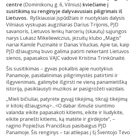
centre
(Dominikonų g. 6, Vilnius)
kviečiame į
susitikimą su renginyje dalyvavusiais piligrimais iš
Lietuvos.
Ryškiausiai įspūdžiais ir nuotykiais dalysis
Vilniaus vyskupas augziliaras Darius Trijonis, PJD
savanoris, Lietuvos lenkų harcerių (skautų) sąjungos
narys Lukasz Mikeliewiczius, jėzuitų klubo „Magis“
nariai Kamilė Puzinaitė ir Danas Viluckas. Apie tai, kaip
PJD džiaugsmą buvo galima patirti nekertant Lietuvos
sienos, papasakos VAJC vadovė Kristina Trinkūnaitė.
Šis susitikimas – gyvas pokalbis apie nuotykius
Panamoje, pasidalinimas piligrimystės patirtimi ir
išgyvenimais, galimybė išgirsti ne vieną panamietišką
istoriją, pasiklausyti muzikos ar pasigrožėti vaizdais.
„Mieli bičiuliai, patyrėte gyvąjį tikėjimą, tikrąjį tikėjimą
ir kitokį džiaugsmą>…<O dabar išmušė siuntimo
valanda: eikite papasakoti kitiems, eikite ir liudykite,
eikite pranešti kitiems, ką matėte ir girdėjote“, –
ragino Popiežius Pranciškus pasibaigus PJD
Panamoje. Šis renginys – tai atliepas į šį Šventojo Tėvo