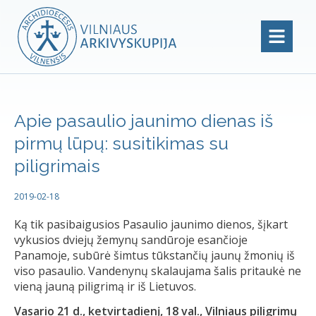
Apie pasaulio jaunimo dienas iš
pirmų lūpų: susitikimas su
piligrimais
2019-02-18
Ką tik pasibaigusios Pasaulio jaunimo dienos, šįkart
vykusios dviejų žemynų sandūroje esančioje
Panamoje, subūrė šimtus tūkstančių jaunų žmonių iš
viso pasaulio. Vandenynų skalaujama šalis pritaukė ne
vieną jauną piligrimą ir iš Lietuvos.
Vasario 21 d., ketvirtadienį, 18 val., Vilniaus piligrimų