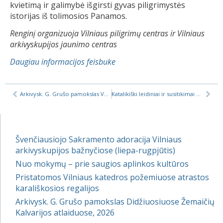
kvietimą ir galimybė išgirsti gyvas piligrimystės
istorijas iš tolimosios Panamos.
Renginį organizuoja Vilniaus piligrimų centras ir Vilniaus
arkivyskupijos jaunimo centras
Daugiau informacijos feisbuke
Arkivysk. G. Grušo pamokslas Vasario šešioliktąją
Katalikiški leidiniai ir susitikimai Vilniaus knygų mugėje 2019
Švenčiausiojo Sakramento adoracija Vilniaus
arkivyskupijos bažnyčiose (liepa-rugpjūtis)
Nuo mokymų – prie saugios aplinkos kultūros
Pristatomos Vilniaus katedros požemiuose atrastos
karališkosios regalijos
Arkivysk. G. Grušo pamokslas Didžiuosiuose Žemaičių
Kalvarijos atlaiduose, 2026