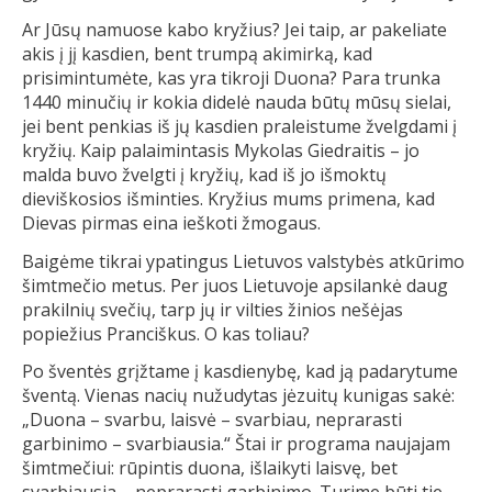
Ar Jūsų namuose kabo kryžius? Jei taip, ar pakeliate
akis į jį kasdien, bent trumpą akimirką, kad
prisimintumėte, kas yra tikroji Duona? Para trunka
1440 minučių ir kokia didelė nauda būtų mūsų sielai,
jei bent penkias iš jų kasdien praleistume žvelgdami į
kryžių. Kaip palaimintasis Mykolas Giedraitis – jo
malda buvo žvelgti į kryžių, kad iš jo išmoktų
dieviškosios išminties. Kryžius mums primena, kad
Dievas pirmas eina ieškoti žmogaus.
Baigėme tikrai ypatingus Lietuvos valstybės atkūrimo
šimtmečio metus. Per juos Lietuvoje apsilankė daug
prakilnių svečių, tarp jų ir vilties žinios nešėjas
popiežius Pranciškus. O kas toliau?
Po šventės grįžtame į kasdienybę, kad ją padarytume
šventą. Vienas nacių nužudytas jėzuitų kunigas sakė:
„Duona – svarbu, laisvė – svarbiau, neprarasti
garbinimo – svarbiausia.“ Štai ir programa naujajam
šimtmečiui: rūpintis duona, išlaikyti laisvę, bet