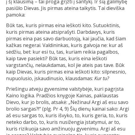
į šį klausimą – tai proga grįžti į santykį. Ir šią galimybę
pasiūlo Dievas. Jis pirmas ateina taikytis. Tai dieviška
pamoka:
Būk tas, kuris pirmas eina ieškoti kito. Sutuoktinis,
kuris pirmas ateina atsiprašyti. Darbdavys, kuris
pirmas eina pas savo darbuotoją, kai jaučia, kad šiam
kažkas negerai. Valdininkas, kuris galvoja ne: kur aš
sėdžiu, bet: kur esi tu, tas, kuriam reikia pagalbos,
kaip tave pasiekti? Būk tas, kuris eina ieškoti
vargstančių, nelaukdamas, kol jie ateis pas tave. Būk
kaip Dievas, kuris pirmas eina ieškoti kito: silpnesnio,
nupuolusio, įskaudinusio, klausdamas:
Kur tu?
Priešingu atveju gyvensime valstybėje, kuri pagrįsta
Kaino logika. Pradžios knygoje Kainas, paklaustas
Dievo, kur jo brolis, atsakė: „Nežinau! Argi aš esu savo
brolio sargas?!“ (plg. Pr 4, 9) Šių dienų kainai sako: Argi
aš esu sargas to, kuris išvyko, to, kuris geria, to, kuris
neteko darbo, to, kuris nusižengia įstatymui, ar to,
kuris rizikuoja savo amžinuoju gyvenimu. Argi aš esu