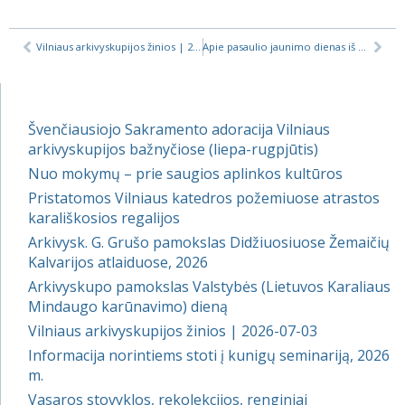
Vilniaus arkivyskupijos žinios | 2019-02-14
Apie pasaulio jaunimo dienas iš pirmų lūpų: susitikimas su piligrimais
Švenčiausiojo Sakramento adoracija Vilniaus
arkivyskupijos bažnyčiose (liepa-rugpjūtis)
Nuo mokymų – prie saugios aplinkos kultūros
Pristatomos Vilniaus katedros požemiuose atrastos
karališkosios regalijos
Arkivysk. G. Grušo pamokslas Didžiuosiuose Žemaičių
Kalvarijos atlaiduose, 2026
Arkivyskupo pamokslas Valstybės (Lietuvos Karaliaus
Mindaugo karūnavimo) dieną
Vilniaus arkivyskupijos žinios | 2026-07-03
Informacija norintiems stoti į kunigų seminariją, 2026
m.
Vasaros stovyklos, rekolekcijos, renginiai