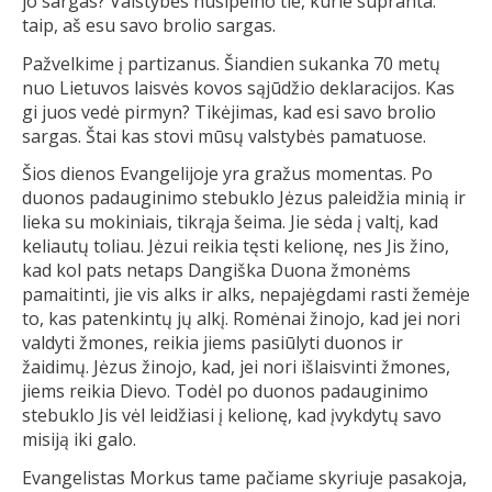
jo sargas? Valstybės nusipelno tie, kurie supranta:
taip, aš esu savo brolio sargas.
Pažvelkime į partizanus. Šiandien sukanka 70 metų
nuo Lietuvos laisvės kovos sąjūdžio deklaracijos. Kas
gi juos vedė pirmyn? Tikėjimas, kad esi savo brolio
sargas. Štai kas stovi mūsų valstybės pamatuose.
Šios dienos Evangelijoje yra gražus momentas. Po
duonos padauginimo stebuklo Jėzus paleidžia minią ir
lieka su mokiniais, tikrąja šeima. Jie sėda į valtį, kad
keliautų toliau. Jėzui reikia tęsti kelionę, nes Jis žino,
kad kol pats netaps Dangiška Duona žmonėms
pamaitinti, jie vis alks ir alks, nepajėgdami rasti žemėje
to, kas patenkintų jų alkį. Romėnai žinojo, kad jei nori
valdyti žmones, reikia jiems pasiūlyti duonos ir
žaidimų. Jėzus žinojo, kad, jei nori išlaisvinti žmones,
jiems reikia Dievo. Todėl po duonos padauginimo
stebuklo Jis vėl leidžiasi į kelionę, kad įvykdytų savo
misiją iki galo.
Evangelistas Morkus tame pačiame skyriuje pasakoja,