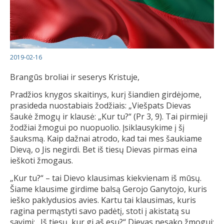
2019-02-16
Brangūs broliai ir seserys Kristuje,
Pradžios knygos skaitinys, kurį šiandien girdėjome,
prasideda nuostabiais žodžiais: „Viešpats Dievas
šaukė žmogų ir klausė: „Kur tu?“ (Pr 3, 9). Tai pirmieji
žodžiai žmogui po nuopuolio. Įsiklausykime į šį
šauksmą. Kaip dažnai atrodo, kad tai mes šaukiame
Dievą, o Jis negirdi. Bet iš tiesų Dievas pirmas eina
ieškoti žmogaus.
„Kur tu?“ – tai Dievo klausimas kiekvienam iš mūsų.
Šiame klausime girdime balsą Gerojo Ganytojo, kuris
ieško paklydusios avies. Kartu tai klausimas, kuris
ragina permąstyti savo padėtį, stoti į akistatą su
savimi: „Iš tiesų, kur gi aš esu?“ Dievas nesako žmogui: