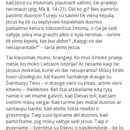
kad Jėzui su mokiniais plaukiant valtimi, šie pradėjo
nerimauti (plg. Mk 8, 14–21). Dėl ko gi? Nes pamiršo
pasiimti duonos! Turėjo su savimi tik vieną kepalą.
Jėzus ką tik su septyniais kepalėliais duonos
pamaitino keturis tūkstančius žmonių, o čia jie sėdi
valtyje, pilvą ima graužti alkis ir kyla nerimas –
turime
tik vieną kepalą, kas bus dabar
? „Kaipgi vis dar
nesuprantate?“ – taria jiems Jėzus.
Tai klausimas mums, brangieji. Ko mus išmokė praėję
metai, ko moko Lietuvos istorija? Ar nesame kaip tie
Jėzaus mokiniai, kurie vis dar nesupranta? Mūsų širdis
buvo užsidegusi, kai Kauno Santakoje drauge su
Šventuoju Tėvu – ir drauge vieni su kitais, artimi vieni
kitiems – meldėmės. Bet štai atsikeliame kitą rytą
namie ir vėl imame galvoti, kad Dievas toli, kad Jam
svetimi mūsų vargai. Kad turime per mažai duonos ar
santaupų banke, kad ateitis tokia neaiški ir
grėsminga. Taip susirūpiname dėl duonos, kad
pamirštame, jog mūsų valtyje sėdi Jėzus. Taip ir
gyvename – šventėse su Dievu, o kasdienybėje – be Jo.