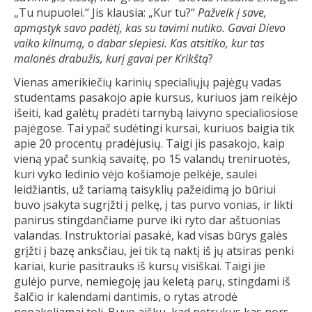
„Tu nupuolei.“ Jis klausia: „Kur tu?“
Pažvelk į save,
apmąstyk savo padėtį, kas su tavimi nutiko. Gavai Dievo
vaiko kilnumą, o dabar slepiesi. Kas atsitiko, kur tas
malonės drabužis, kurį gavai per Krikštą
?
Vienas amerikiečių karinių specialiųjų pajėgų vadas
studentams pasakojo apie kursus, kuriuos jam reikėjo
išeiti, kad galėtų pradėti tarnybą laivyno specialiosiose
pajėgose. Tai ypač sudėtingi kursai, kuriuos baigia tik
apie 20 procentų pradėjusių. Taigi jis pasakojo, kaip
vieną ypač sunkią savaitę, po 15 valandų treniruotės,
kuri vyko ledinio vėjo košiamoje pelkėje, saulei
leidžiantis, už tariamą taisyklių pažeidimą jo būriui
buvo įsakyta sugrįžti į pelkę, į tas purvo vonias, ir likti
panirus stingdančiame purve iki ryto dar aštuonias
valandas. Instruktoriai pasakė, kad visas būrys galės
grįžti į bazę anksčiau, jei tik tą naktį iš jų atsiras penki
kariai, kurie pasitrauks iš kursų visiškai. Taigi jie
gulėjo purve, nemiegoję jau keletą parų, stingdami iš
šalčio ir kalendami dantimis, o rytas atrodė