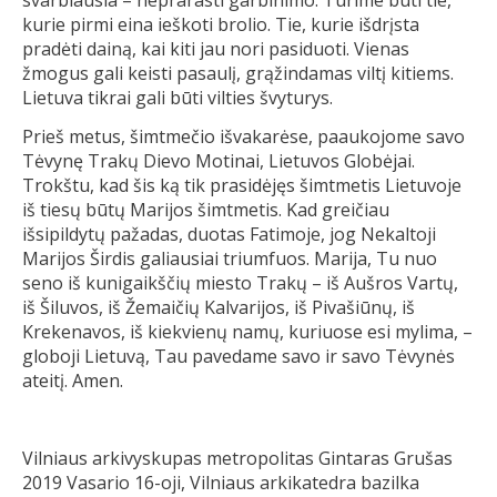
svarbiausia – neprarasti garbinimo. Turime būti tie,
kurie pirmi eina ieškoti brolio. Tie, kurie išdrįsta
pradėti dainą, kai kiti jau nori pasiduoti. Vienas
žmogus gali keisti pasaulį, grąžindamas viltį kitiems.
Lietuva tikrai gali būti vilties švyturys.
Prieš metus, šimtmečio išvakarėse, paaukojome savo
Tėvynę Trakų Dievo Motinai, Lietuvos Globėjai.
Trokštu, kad šis ką tik prasidėjęs šimtmetis Lietuvoje
iš tiesų būtų Marijos šimtmetis. Kad greičiau
išsipildytų pažadas, duotas Fatimoje, jog Nekaltoji
Marijos Širdis galiausiai triumfuos. Marija, Tu nuo
seno iš kunigaikščių miesto Trakų – iš Aušros Vartų,
iš Šiluvos, iš Žemaičių Kalvarijos, iš Pivašiūnų, iš
Krekenavos, iš kiekvienų namų, kuriuose esi mylima, –
globoji Lietuvą, Tau pavedame savo ir savo Tėvynės
ateitį. Amen.
Vilniaus arkivyskupas metropolitas Gintaras Grušas
2019 Vasario 16-oji, Vilniaus arkikatedra bazilka