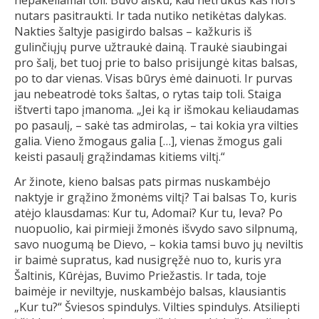
nepakeliamai toli. Buvo aišku, kad netrukus kas nors
nutars pasitraukti. Ir tada nutiko netikėtas dalykas.
Nakties šaltyje pasigirdo balsas – kažkuris iš
gulinčiųjų purve užtraukė dainą. Traukė siaubingai
pro šalį, bet tuoj prie to balso prisijungė kitas balsas,
po to dar vienas. Visas būrys ėmė dainuoti. Ir purvas
jau nebeatrodė toks šaltas, o rytas taip toli. Staiga
ištverti tapo įmanoma. „Jei ką ir išmokau keliaudamas
po pasaulį, – sakė tas admirolas, – tai kokia yra vilties
galia. Vieno žmogaus galia […], vienas žmogus gali
keisti pasaulį grąžindamas kitiems viltį.“
Ar žinote, kieno balsas pats pirmas nuskambėjo
naktyje ir grąžino žmonėms viltį? Tai balsas To, kuris
atėjo klausdamas: Kur tu, Adomai? Kur tu, Ieva? Po
nuopuolio, kai pirmieji žmonės išvydo savo silpnumą,
savo nuogumą be Dievo, – kokia tamsi buvo jų neviltis
ir baimė supratus, kad nusigręžė nuo to, kuris yra
Šaltinis, Kūrėjas, Buvimo Priežastis. Ir tada, toje
baimėje ir neviltyje, nuskambėjo balsas, klausiantis
„Kur tu?“ Šviesos spindulys. Vilties spindulys. Atsiliepti