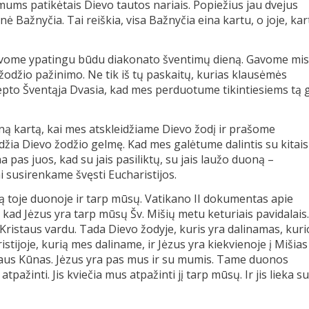
ms patikėtais Dievo tautos nariais. Popiežius jau dvejus
Bažnyčia. Tai reiškia, visa Bažnyčia eina kartu, o joje, kar
 gavome ypatingu būdu diakonato šventimų dieną. Gavome mis
 žodžio pažinimo. Ne tik iš tų paskaitų, kurias klausėmės
epto Šventąja Dvasia, kad mes perduotume tikintiesiems tą g
ą kartą, kai mes atskleidžiame Dievo žodį ir prašome
džia Dievo žodžio gelmę. Kad mes galėtume dalintis su kitais
pas juos, kad su jais pasiliktų, su jais laužo duoną –
i susirenkame švęsti Eucharistijos.
 toje duonoje ir tarp mūsų. Vatikano II dokumentas apie
ad Jėzus yra tarp mūsų Šv. Mišių metu keturiais pavidalais.
Kristaus vardu. Tada Dievo žodyje, kuris yra dalinamas, kuri
tijoje, kurią mes daliname, ir Jėzus yra kiekvienoje į Mišias
taus Kūnas. Jėzus yra pas mus ir su mumis. Tame duonos
ažinti. Jis kviečia mus atpažinti jį tarp mūsų. Ir jis lieka su