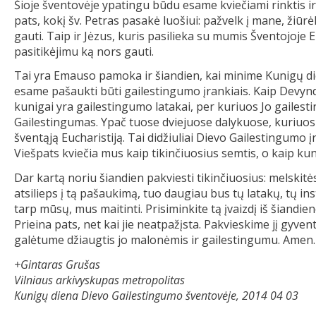
Šioje šventovėje ypatingu būdu esame kviečiami rinktis ir
pats, kokį šv. Petras pasakė luošiui: pažvelk į mane, žiūrė
gauti. Taip ir Jėzus, kuris pasilieka su mumis Šventojoje Eu
pasitikėjimu ką nors gauti.
Tai yra Emauso pamoka ir šiandien, kai minime Kunigų die
esame pašaukti būti gailestingumo įrankiais. Kaip Devyndi
kunigai yra gailestingumo latakai, per kuriuos Jo gailesti
Gailestingumas. Ypač tuose dviejuose dalykuose, kuriuos ti
šventąją Eucharistiją. Tai didžiuliai Dievo Gailestingumo įr
Viešpats kviečia mus kaip tikinčiuosius semtis, o kaip kuni
Dar kartą noriu šiandien pakviesti tikinčiuosius: melski
atsilieps į tą pašaukimą, tuo daugiau bus tų latakų, tų i
tarp mūsų, mus maitinti. Prisiminkite tą įvaizdį iš šiandie
Prieina pats, net kai jie neatpažįsta. Pakvieskime jį gyv
galėtume džiaugtis jo malonėmis ir gailestingumu. Amen.
+Gintaras Grušas
Vilniaus arkivyskupas metropolitas
Kunigų diena Dievo Gailestingumo šventovėje, 2014 04 03