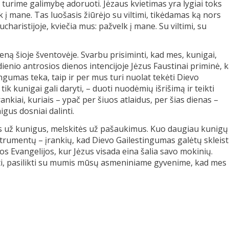
 turime galimybę adoruoti. Jėzaus kvietimas yra lygiai toks
k į mane. Tas luošasis žiūrėjo su viltimi, tikėdamas ką nors
charistijoje, kviečia mus: pažvelk į mane. Su viltimi, su
ną šioje šventovėje. Svarbu prisiminti, kad mes, kunigai,
enio antrosios dienos intencijoje Jėzus Faustinai priminė, 
ngumas teka, taip ir per mus turi nuolat tekėti Dievo
k kunigai gali daryti, – duoti nuodėmių išrišimą ir teikti
ankiai, kuriais – ypač per šiuos atlaidus, per šias dienas –
gus dosniai dalinti.
tės už kunigus, melskitės už pašaukimus. Kuo daugiau kunigų
nstrumentų – įrankių, kad Dievo Gailestingumas galėtų skleist
nos Evangelijos, kur Jėzus visada eina šalia savo mokinių.
enti, pasilikti su mumis mūsų asmeniniame gyvenime, kad mes