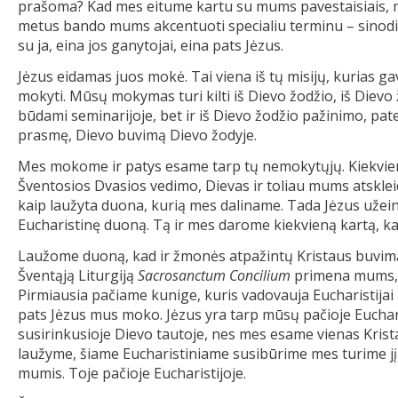
prašoma? Kad mes eitume kartu su mums pavestaisiais, mu
metus bando mums akcentuoti specialiu terminu – sinodinė 
su ja, eina jos ganytojai, eina pats Jėzus.
Jėzus eidamas juos mokė. Tai viena iš tų misijų, kurias
mokyti. Mūsų mokymas turi kilti iš Dievo žodžio, iš Dievo
būdami seminarijoje, bet ir iš Dievo žodžio pažinimo, pat
prasmę, Dievo buvimą Dievo žodyje.
Mes mokome ir patys esame tarp tų nemokytųjų. Kiekvien
Šventosios Dvasios vedimo, Dievas ir toliau mums atsklei
kaip laužyta duona, kurią mes daliname. Tada Jėzus užeina 
Eucharistinę duoną. Tą ir mes darome kiekvieną kartą, ka
Laužome duoną, kad ir žmonės atpažintų Kristaus buvimą
Šventąją Liturgiją
Sacrosanctum Concilium
primena mums, k
Pirmiausia pačiame kunige, kuris vadovauja Eucharistijai 
pats Jėzus mus moko. Jėzus yra tarp mūsų pačioje Eucharis
susirinkusioje Dievo tautoje, nes mes esame vienas Kris
laužyme, šiame Eucharistiniame susibūrime mes turime jį atp
mumis. Toje pačioje Eucharistijoje.