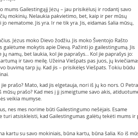
o mums Gailestingąjį Jėzų – jau prisikėlusį ir rodantį savo
nčių mokinių. Nelaukia pakvietimo, bet, kaip ir per mūsų
jo nematome. Jis yra. Ir ne tik yra. Jis, eidamas šalia mūsų,
čius. Jėzus moko Dievo žodžiu. Jis moko Šventojo Rašto
 galėtume mokytis apie Dievą. Pažinti jo gailestingumą. Jis
ie jų namų, bet laukia, kol jie paprašys… Kol jie paprašys jo:
o artumą ir tavo meilę. Užeina Viešpats pas juos, jų kviečiama
avo buvimą tarp jų. Kad jis – prisikėlęs Viešpats. Tokiu būdu
nai.
jie prašo? Mato, kad jis elgetauja, nori iš jų ko nors. O Petr
s iš mūsų prašo? Kad mes į jį įsmeigtume savo akis, atiduotum
mės veikia mumyse.
us, nes mes norime būti Gailestingumo nešėjais. Esame
e turi atsiskleisti, kad Gailestingumas galėtų tekėti mums ir
ina kartu su savo mokiniais, būna kartu, būna šalia. Ko iš m