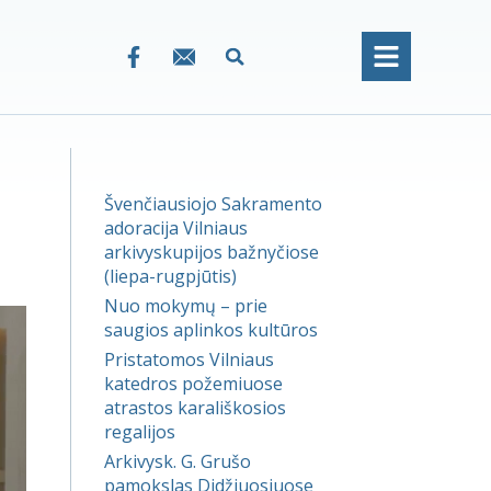
Švenčiausiojo Sakramento
adoracija Vilniaus
arkivyskupijos bažnyčiose
(liepa-rugpjūtis)
Nuo mokymų – prie
saugios aplinkos kultūros
Pristatomos Vilniaus
katedros požemiuose
atrastos karališkosios
regalijos
Arkivysk. G. Grušo
pamokslas Didžiuosiuose