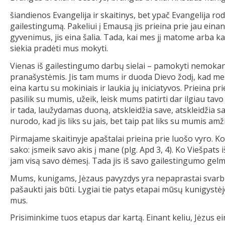
šiandienos Evangelija ir skaitinys, bet ypač Evangelija rod
gailestingumą. Pakeliui į Emausą jis prieina prie jau eina
gyvenimus, jis eina šalia. Tada, kai mes jį matome arba kai 
siekia pradėti mus mokyti.
Vienas iš gailestingumo darbų sielai – pamokyti nemokan
pranašystėmis. Jis tam mums ir duoda Dievo žodį, kad mes
eina kartu su mokiniais ir laukia jų iniciatyvos. Prieina pr
pasilik su mumis, užeik, leisk mums patirti dar ilgiau tav
ir tada, laužydamas duoną, atskleidžia save, atskleidžia s
nurodo, kad jis liks su jais, bet taip pat liks su mumis amži
Pirmajame skaitinyje apaštalai prieina prie luošo vyro. Ko 
sako: įsmeik savo akis į mane (plg. Apd 3, 4). Ko Viešpat
jam visą savo dėmesį. Tada jis iš savo gailestingumo gel
Mums, kunigams, Jėzaus pavyzdys yra nepaprastai svarb
pašaukti jais būti. Lygiai tie patys etapai mūsų kunigystėj
mus.
Prisiminkime tuos etapus dar kartą. Einant keliu, Jėzus e