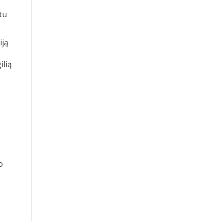
tu
iją
ilią
o