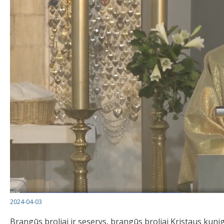
2024-04-03
Brangūs broliai ir seserys, brangūs broliai Kristaus kunig