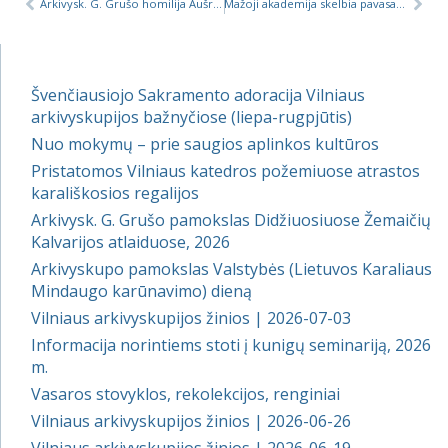
Arkivysk. G. Grušo homilija Aušros Vartų Gailestingumo Motinos atlaidų sekmadienį, 2018
Mažoji akademija skelbia pavasario semestro tvarkaraštį
Švenčiausiojo Sakramento adoracija Vilniaus
arkivyskupijos bažnyčiose (liepa-rugpjūtis)
Nuo mokymų – prie saugios aplinkos kultūros
Pristatomos Vilniaus katedros požemiuose atrastos
karališkosios regalijos
Arkivysk. G. Grušo pamokslas Didžiuosiuose Žemaičių
Kalvarijos atlaiduose, 2026
Arkivyskupo pamokslas Valstybės (Lietuvos Karaliaus
Mindaugo karūnavimo) dieną
Vilniaus arkivyskupijos žinios | 2026-07-03
Informacija norintiems stoti į kunigų seminariją, 2026
m.
Vasaros stovyklos, rekolekcijos, renginiai
Vilniaus arkivyskupijos žinios | 2026-06-26
Vilniaus arkivyskupijos žinios | 2026-06-19