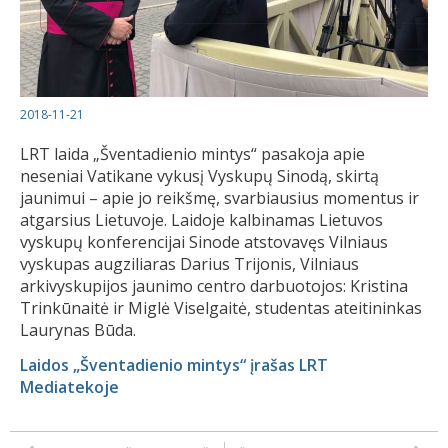
2018-11-21
LRT laida „Šventadienio mintys“ pasakoja apie
neseniai Vatikane vykusį Vyskupų Sinodą, skirtą
jaunimui
– a
pie jo reikšmę, svarbiausius momentus ir
atgarsius Lietuvoje. Laidoje kalbinamas Lietuvos
vyskupų konferencijai Sinode atstovavęs Vilniaus
vyskupas augziliaras Darius Trijonis, Vilniaus
arkivyskupijos jaunimo centro darbuotojos: Kristina
Trinkūnaitė ir Miglė Viselgaitė, studentas ateitininkas
Laurynas Būda.
Laidos „Šventadienio mintys“ įrašas LRT
Mediatekoje