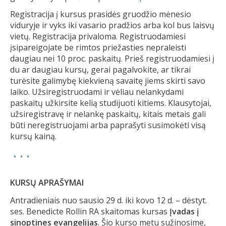
Registracija į kursus prasidės gruodžio mėnesio
viduryje ir vyks iki vasario pradžios arba kol bus laisvų
vietų. Registracija privaloma. Registruodamiesi
įsipareigojate be rimtos priežasties nepraleisti
daugiau nei 10 proc. paskaitų. Prieš registruodamiesi į
du ar daugiau kursų, gerai pagalvokite, ar tikrai
turėsite galimybę kiekvieną savaitę jiems skirti savo
laiko. Užsiregistruodami ir vėliau nelankydami
paskaitų užkirsite kelią studijuoti kitiems. Klausytojai,
užsiregistravę ir nelankę paskaitų, kitais metais gali
būti neregistruojami arba paprašyti susimokėti visą
kursų kainą.
* * *
KURSŲ APRAŠYMAI
Antradieniais nuo sausio 29 d. iki kovo 12 d. – dėstyt.
ses. Benedicte Rollin RA skaitomas kursas
Įvadas į
sinoptines evangelijas
. Šio kurso metu sužinosime,