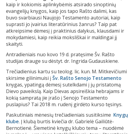
kaip ir kokiomis aplinkybėmis atsirado sinoptinių
evangelijų knygos, kaip jos tapo Rašto dalimi, kas
buvo svarbiausi Naujojo Testamento autoriai, kaip
suprasti jo įvairius literatūrinius žanrus? Taip pat
atkreipsime dėmesį į praktinius dalykus, klausdami ir
mokydamiesi, kaip reikia moksliškai ir maldingai jį
skaityti.
Antradieniais nuo kovo 19 d. pratęsime Šv. Rašto
studijas drauge su dėstyt. dr. Ingrida Gudauskiene.
Trečiadienius kartu su teolog. lic. kun. M. Mitkevičiumi
skirsime gilinimuisi į
Šv. Rašto Senojo Testamento
knygas, ypatingą dėmesį sutelkdami į jų pristatomą
Dievo paveikslą. Kaip Dievas apsireiškia hebrajams ir
kokią sampratą jie įrašo į Senojo Testamento
puslapius? Tai 2018 m. rudenį girdėto kurso tęsinys.
Paskutiniais mėnesių trečiadieniais susitiksime
Knygų
klube
. Į klubą burtis kviečia dr. Gabrielė Gailiūtė-
Bernotienė. Šiemetinė knygų klubo tema – nuodėmė