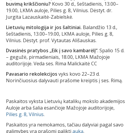
buvimą krikščioniu?
Kovo 30 d., šeštadienis, 13.00–
19.00, LKMA auloje, Pilies g. 8, Vilnius. Dėstyt. dr.
Jurgita Lazauskaitė-Zabielskė.
Lietuvių mitologija ir jos šaltiniai.
Balandžio 13 d.,
šeštadienis, 13.00–19.00, LKMA auloje, Pilies g. 8,
Vilnius. Dėstyt. prof. Vytautas Ališauskas.
Dvasinės pratybos „Eik į savo kambarėlį“
. Spalio 15 d.
– gegužė, pirmadieniais, 18.00, LKMA Mažojoje
auditorijoje. Veda ses. Rima Malickaitė CC
Pavasario rekolekcijos
vyks kovo 22–23 d.
Norinčiuosius dalyvauti prašome kreiptis į ses. Rimą.
Paskaitos vyksta Lietuvių katalikų mokslo akademijos
Auloje arba šalia esančioje Mažojoje auditorijoje,
Pilies g. 8, Vilnius
.
Paskaitos yra nemokamos, tačiau dalyviai pagal savo
galimybes yra prašomi palikti
auką
.