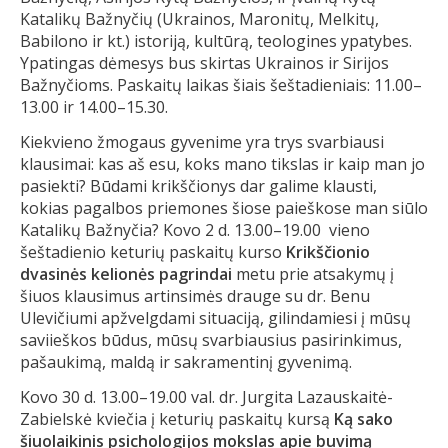
Katalikų Bažnyčių (Ukrainos, Maronitų, Melkitų,
Babilono ir kt.) istoriją, kultūrą, teologines ypatybes.
Ypatingas dėmesys bus skirtas Ukrainos ir Sirijos
Bažnyčioms. Paskaitų laikas šiais šeštadieniais: 11.00–
13.00 ir 14.00–15.30.
Kiekvieno žmogaus gyvenime yra trys svarbiausi
klausimai: kas aš esu, koks mano tikslas ir kaip man jo
pasiekti? Būdami krikščionys dar galime klausti,
kokias pagalbos priemones šiose paieškose man siūlo
Katalikų Bažnyčia? Kovo 2 d. 13.00–19.00 vieno
šeštadienio keturių paskaitų kurso
Krikščionio
dvasinės kelionės pagrindai
metu prie atsakymų į
šiuos klausimus artinsimės drauge su dr. Benu
Ulevičiumi apžvelgdami situaciją, gilindamiesi į mūsų
saviieškos būdus, mūsų svarbiausius pasirinkimus,
pašaukimą, maldą ir sakramentinį gyvenimą.
Kovo 30 d. 13.00–19.00 val. dr. Jurgita Lazauskaitė-
Zabielskė kviečia į keturių paskaitų kursą
Ką sako
šiuolaikinis psichologijos mokslas apie buvimą