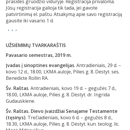
prasidės gruodžio viduryje. Registracija privaloma.
Jūsų registracija galioja tik tada, jei gavote
patvirtinimą el. paštu. Atsakymą apie savo registraciją
gausite iki vasario 1 d.
* * *
UŽSIĖMIMŲ TVARKARAŠTIS
Pavasario semestras, 2019 m.
Įvadas į sinoptines evangelijas
. Antradieniais, 29 d. –
kovo 12 d., 18.00, LKMA auloje, Pilies g. 8. Dėstyt. ses.
Benedicte Rollin RA.
Šv. Raštas
. Antradieniais, kovo 19 d. – gegužės 7 d.,
18.00, LKMA auloje, Pilies g. 8. Dėstyt. dr. Ingrida
Gudauskiene.
Šv. Raštas. Dievo įvaizdžiai Senajame Testamente
(tęsinys)
. Trečiadieniais, kovo 6 d. – gegužės 8 d.,
18.30, LKMA auloje, Pilies g. 8. Dėstyt. kun. teolog. lic.