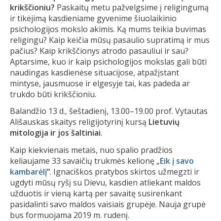
krikščioniu?
Paskaitų metu pažvelgsime į religingumą
ir tikėjimą kasdieniame gyvenime šiuolaikinio
psichologijos mokslo akimis. Ką mums teikia buvimas
religingu? Kaip keičia mūsų pasaulio supratimą ir mus
pačius? Kaip krikščionys atrodo pasauliui ir sau?
Aptarsime, kuo ir kaip psichologijos mokslas gali būti
naudingas kasdienėse situacijose, atpažįstant
mintyse, jausmuose ir elgesyje tai, kas padeda ar
trukdo būti krikščioniu.
Balandžio 13 d., šeštadienį, 13.00–19.00 prof. Vytautas
Ališauskas skaitys religijotyrinį kursą
Lietuvių
mitologija ir jos šaltiniai
.
Kaip kiekvienais metais, nuo spalio pradžios
keliaujame 33 savaičių trukmės kelionę „
Eik į savo
kambarėlį
“
. Ignaciškos pratybos skirtos užmegzti ir
ugdyti mūsų ryšį su Dievu, kasdien atliekant maldos
užduotis ir vieną kartą per savaitę susirenkant
pasidalinti savo maldos vaisiais grupėje. Nauja grupė
bus formuojama 2019 m. rudenį.