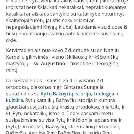
ir malonė – yra viena katalikiškiausių temų literatūroje
(nors tai nereiškia, kad nekatalikai, nepraktikuojantys
katalikai ar aiškaus santykio su katalikybe neturintys
skaitytojai turėtų jaustis nekviečiami ar
nepageidaujami Knygų klube). Laukiame visų šiuose iš
tiesų nuolat naujų iššūkių pateikiančiame susitikimų
cikle.
Ketvirtadieniais nuo kovo 7 d. drauge su dr. Nagliu
Kardeliu gilinsimės į vieno iškiliausių krikščioniškų
mąstytojų –
šv. Augustino
– filosofinę ir teologinę
mintį.
Du šeštadienius – sausio 26 d. ir vasario 2 d. –
ortodoksų diakonas mgr. Gintaras Sungaila
supažindins su
Rytų Bažnyčių istorija, teologija ir
kultūra
. Rytų katalikų Bažnyčių istorija ir kultūra
glaudžiai susijusi su šių kraštų ortodoksų, miafizitų ir
kt. Rytų nekatalikų istorija. Todėl paskaitų metu
susipažinsime su visa Rytų krikščionija, aptarsime ir
(Rytų) Ortodoksų Bažnyčių, Orientalinių Ortodoksų
Bažnyčių, Asirijos Rytų Bažnyčios, ir įvairių Rytų