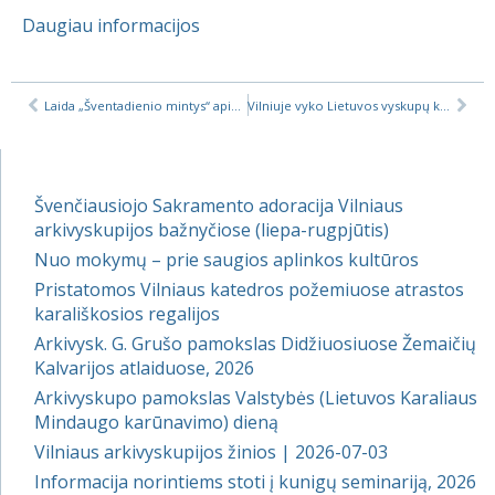
Daugiau informacijos
Laida „Šventadienio mintys“ apie Vyskupų Sinodą jaunimui
Vilniuje vyko Lietuvos vyskupų konferencijos plenarinis posėdis
Švenčiausiojo Sakramento adoracija Vilniaus
arkivyskupijos bažnyčiose (liepa-rugpjūtis)
Nuo mokymų – prie saugios aplinkos kultūros
Pristatomos Vilniaus katedros požemiuose atrastos
karališkosios regalijos
Arkivysk. G. Grušo pamokslas Didžiuosiuose Žemaičių
Kalvarijos atlaiduose, 2026
Arkivyskupo pamokslas Valstybės (Lietuvos Karaliaus
Mindaugo karūnavimo) dieną
Vilniaus arkivyskupijos žinios | 2026-07-03
Informacija norintiems stoti į kunigų seminariją, 2026