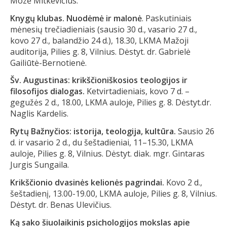
Mozė Mitkevičius.
Knygų klubas. Nuodėmė ir malonė
. Paskutiniais
mėnesių trečiadieniais (sausio 30 d., vasario 27 d.,
kovo 27 d., balandžio 24 d.), 18.30, LKMA Mažoji
auditorija, Pilies g. 8, Vilnius. Dėstyt. dr. Gabrielė
Gailiūtė-Bernotienė.
Šv. Augustinas: krikščioniškosios teologijos ir
filosofijos dialogas.
Ketvirtadieniais, kovo 7 d. –
gegužės 2 d., 18.00, LKMA auloje, Pilies g. 8. Dėstyt.dr.
Naglis Kardelis.
Rytų Bažnyčios: istorija, teologija, kultūra.
Sausio 26
d. ir vasario 2 d., du šeštadieniai, 11–15.30, LKMA
auloje, Pilies g. 8, Vilnius. Dėstyt. diak. mgr. Gintaras
Jurgis Sungaila.
Krikščionio dvasinės kelionės pagrindai.
Kovo 2 d.,
šeštadienį, 13.00-19.00, LKMA auloje, Pilies g. 8, Vilnius.
Dėstyt. dr. Benas Ulevičius.
Ką sako šiuolaikinis psichologijos mokslas apie