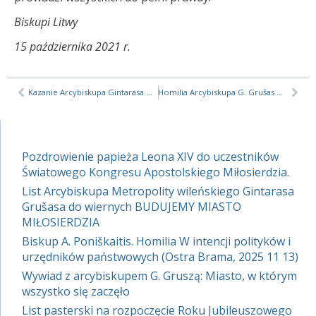
Biskupi Litwy
15 października 2021 r.
Kazanie Arcybiskupa Gintarasa Grušasa z okazji odpustu w Trokach, 2021
Homilia Arcybiskupa G. Grušas we wspomnienie 230. rocznicy Zaręczenia Wzajemnego Obojga Narodów
Pozdrowienie papieża Leona XIV do uczestników
Światowego Kongresu Apostolskiego Miłosierdzia.
List Arcybiskupa Metropolity wileńskiego Gintarasa
Grušasa do wiernych BUDUJEMY MIASTO
MIŁOSIERDZIA
Biskup A. Poniškaitis. Homilia W intencji polityków i
urzędników państwowych (Ostra Brama, 2025 11 13)
Wywiad z arcybiskupem G. Gruszą: Miasto, w którym
wszystko się zaczęło
List pasterski na rozpoczęcie Roku Jubileuszowego