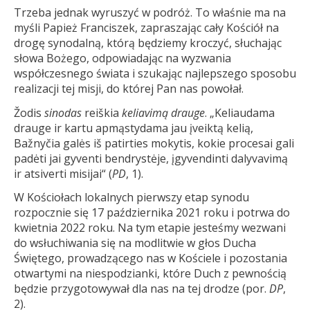
Trzeba jednak wyruszyć w podróż. To właśnie ma na
myśli Papież Franciszek, zapraszając cały Kościół na
drogę synodalną, którą będziemy kroczyć, słuchając
słowa Bożego, odpowiadając na wyzwania
współczesnego świata i szukając najlepszego sposobu
realizacji tej misji, do której Pan nas powołał.
Žodis
sinodas
reiškia
keliavimą drauge
. „Keliaudama
drauge ir kartu apmąstydama jau įveiktą kelią,
Bažnyčia galės iš patirties mokytis, kokie procesai gali
padėti jai gyventi bendrystėje, įgyvendinti dalyvavimą
ir atsiverti misijai“ (
PD
, 1).
W Kościołach lokalnych pierwszy etap synodu
rozpocznie się 17 października 2021 roku i potrwa do
kwietnia 2022 roku. Na tym etapie jesteśmy wezwani
do wsłuchiwania się na modlitwie w głos Ducha
Świętego, prowadzącego nas w Kościele i pozostania
otwartymi na niespodzianki, które Duch z pewnością
będzie przygotowywał dla nas na tej drodze (por.
DP
,
2).