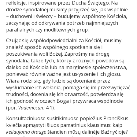
refleksje, inspirowane przez Ducha Świętego. Na
drodze synodalnej musimy przyjrzeć się, jak wspólnie
– duchowni i świeccy – budujemy wspólnotę Kościoła,
zaczynając od odkrywania potrzeb najmniejszych
parafialnych czy modlitewnych grup.
Czując się współodpowiedzialni za Kościół, musimy
znaleźć sposób wspólnego spotkania się i
poszukiwania woli Bożej. Zaprośmy na drogę
synodalną także tych, którzy z różnych powodów są
daleko od Kościoła lub na marginesie społeczeństwa,
ponieważ równie ważne jest usłyszenie i ich głosu.
Wiara rodzi się, gdy ludzie są doceniani: przez
wysłuchanie ich wołania, pomaga się im przezwyciężać
trudności, docenia się ich otwartość, potwierdza się
ich godność w oczach Boga i przywraca wspólnocie
(por.
Vademecum
4.1).
Konsultaciniuose susitikimuose popiežius Pranciškus
kviečia apmąstyti šiuos pamatinius klausimus: kaip
keliaujama drauge
šiandien mūsų dalinėje Bažnyčioje?