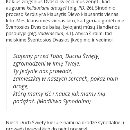
Kokius žingsnius Dvasia kviečia mus žengti, kad
augtume
keliaudami drauge
? (plg.
PD
, 26). Sinodinio
proceso šerdis yra klausytis Dievo klausantis vienas
kito. Mes klausomės vienas kito, kad geriau girdėtume
Šventosios Dvasios balsą, bylojantį mūsų šiandienos
pasaulyje (plg.
Vademecum
, 4.1). Atvira širdimi tad
melskime Šventosios Dvasios įkvėpimo ir vedimo!
Stajemy przed Tobą, Duchu Święty,
zgromadzeni w Imię Twoje.
Ty jedynie nas prowadź,
zamieszkaj w naszych sercach, pokaż nam
drogę,
którą mamy iść i naucz jak mamy nią
podążać. (Modlitwa Synodalna)
Niech Duch Święty kieruje nami na drodze synodalnej i
prowadzi wszystkich do pełni prawdy!