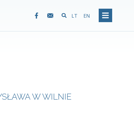
LT
EN
YSŁAWA W WILNIE