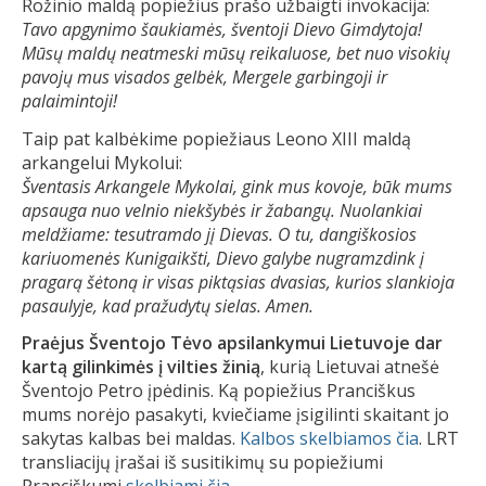
Rožinio maldą popiežius prašo užbaigti invokacija:
Tavo apgynimo šaukiamės, šventoji Dievo Gimdytoja!
Mūsų maldų neatmeski mūsų reikaluose, bet nuo visokių
pavojų mus visados gelbėk, Mergele garbingoji ir
palaimintoji!
Taip pat kalbėkime popiežiaus Leono XIII maldą
arkangelui Mykolui:
Šventasis Arkangele Mykolai, gink mus kovoje, būk mums
apsauga nuo velnio niekšybės ir žabangų. Nuolankiai
meldžiame: tesutramdo jį Dievas. O tu, dangiškosios
kariuomenės Kunigaikšti, Dievo galybe nugramzdink į
pragarą šėtoną ir visas piktąsias dvasias, kurios slankioja
pasaulyje, kad pražudytų sielas. Amen.
Praėjus Šventojo Tėvo apsilankymui Lietuvoje dar
kartą gilinkimės į vilties žinią
, kurią Lietuvai atnešė
Šventojo Petro įpėdinis. Ką popiežius Pranciškus
mums norėjo pasakyti, kviečiame įsigilinti skaitant jo
sakytas kalbas bei maldas.
Kalbos skelbiamos čia
. LRT
transliacijų įrašai iš susitikimų su popiežiumi