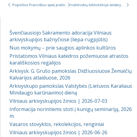
Popiežius Pranciškus spalį prašo melstis už Bažnyčią
Vrublevskių bibliotekoje atidaryta paroda „Įvairenybės apie Vilniaus vyskupiją“
Švenčiausiojo Sakramento adoracija Vilniaus
arkivyskupijos bažnyčiose (liepa-rugpjūtis)
Nuo mokymų – prie saugios aplinkos kultūros
Pristatomos Vilniaus katedros požemiuose atrastos
karališkosios regalijos
Arkivysk. G. Grušo pamokslas Didžiuosiuose Žemaičių
Kalvarijos atlaiduose, 2026
Arkivyskupo pamokslas Valstybės (Lietuvos Karaliaus
Mindaugo karūnavimo) dieną
Vilniaus arkivyskupijos žinios | 2026-07-03
Informacija norintiems stoti į kunigų seminariją, 2026
m.
Vasaros stovyklos, rekolekcijos, renginiai
Vilniaus arkivyskupijos žinios | 2026-06-26