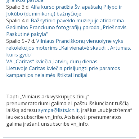
Spalio 3 d.
Alfa kurso pradžia Šv. apaštalų Pilypo ir
Jokūbo (dominikonų) bažnyčioje
Spalio 4 d.
Bažnytinio paveldo muziejuje atidaroma
Gedimino Pranckūno fotografijų paroda „Priešnavis.
Paskutinė pakyla“
Spalio 5–7 d.
Vilniaus Pranciškonų vienuolyne vyks
rekolekcijos moterims „Kai vienatvė skaudi… Artumas,
kuris gydo“
VA „Caritas“ kviečia į atvirų durų dienas
Lietuvoje Caritas kviečia prisijungti prie paramos
kampanijos nelaimės ištiktai Indijai
Tapti „Vilniaus arkivyskupijos žinių“
prenumeratoriumi galima el. paštu išsiunčiant tuščią
laišką adresu
sympa@lists.lcn.lt
, įrašius „subject/tema“
lauke: subscribe vn_info. Atsisakyti prenumeratos
galima įrašant unsubscribe vn_info.