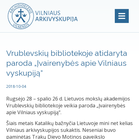
Vrublevskių bibliotekoje atidaryta
paroda „Įvairenybės apie Vilniaus
vyskupiją“
2018-10-04
Rugsėjo 28 – spalio 26 d. Lietuvos mokslų akademijos
Vrublevskių bibliotekoje veikia paroda „Įvairenybės
apie Vilniaus vyskupiją“.
Šiais metais Katalikų bažnyčia Lietuvoje mini net kelias
Vilniaus arkivyskupijos sukaktis. Neseniai buvo
paminėtas Trakų Dievo Motinos paveikslo