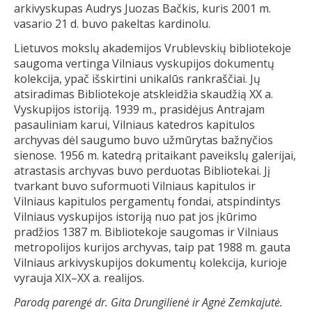
arkivyskupas Audrys Juozas Bačkis, kuris 2001 m.
vasario 21 d. buvo pakeltas kardinolu.
Lietuvos mokslų akademijos Vrublevskių bibliotekoje
saugoma vertinga Vilniaus vyskupijos dokumentų
kolekcija, ypač išskirtini unikalūs rankraščiai. Jų
atsiradimas Bibliotekoje atskleidžia skaudžią XX a.
Vyskupijos istoriją. 1939 m., prasidėjus Antrajam
pasauliniam karui, Vilniaus katedros kapitulos
archyvas dėl saugumo buvo užmūrytas bažnyčios
sienose. 1956 m. katedrą pritaikant paveikslų galerijai,
atrastasis archyvas buvo perduotas Bibliotekai. Jį
tvarkant buvo suformuoti Vilniaus kapitulos ir
Vilniaus kapitulos pergamentų fondai, atspindintys
Vilniaus vyskupijos istoriją nuo pat jos įkūrimo
pradžios 1387 m. Bibliotekoje saugomas ir Vilniaus
metropolijos kurijos archyvas, taip pat 1988 m. gauta
Vilniaus arkivyskupijos dokumentų kolekcija, kurioje
vyrauja XIX–XX a. realijos.
Parodą parengė dr. Gita Drungilienė ir Agnė Zemkajutė.