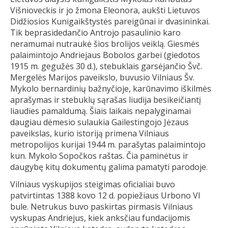
Višnioveckis ir jo žmona Eleonora, aukšti Lietuvos
Didžiosios Kunigaikštystės pareigūnai ir dvasininkai.
Tik beprasidedančio Antrojo pasaulinio karo
neramumai nutraukė šios brolijos veiklą. Giesmės
palaimintojo Andriejaus Bobolos garbei (giedotos
1915 m. gegužės 30 d.), stebuklais garsėjančio Švč.
Mergelės Marijos paveikslo, buvusio Vilniaus Šv.
Mykolo bernardinių bažnyčioje, karūnavimo iškilmės
aprašymas ir stebuklų sąrašas liudija besikeičiantį
liaudies pamaldumą. Šiais laikais nepalyginamai
daugiau dėmesio sulaukia Gailestingojo Jėzaus
paveikslas, kurio istoriją primena Vilniaus
metropolijos kurijai 1944 m. parašytas palaimintojo
kun. Mykolo Sopočkos raštas. Čia paminėtus ir
daugybę kitų dokumentų galima pamatyti parodoje.
Vilniaus vyskupijos steigimas oficialiai buvo
patvirtintas 1388 kovo 12 d. popiežiaus Urbono VI
bule. Netrukus buvo paskirtas pirmasis Vilniaus
vyskupas Andriejus, kiek anksčiau fundacijomis