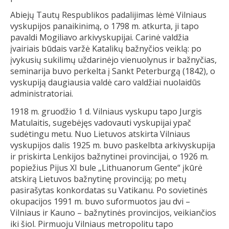
Abiejų Tautų Respublikos padalijimas lėmė Vilniaus
vyskupijos panaikinimą, o 1798 m. atkurta, ji tapo
pavaldi Mogiliavo arkivyskupijai. Carinė valdžia
įvairiais būdais varžė Katalikų bažnyčios veiklą: po
įvykusių sukilimų uždarinėjo vienuolynus ir bažnyčias,
seminarija buvo perkelta į Sankt Peterburgą (1842), o
vyskupiją daugiausia valdė caro valdžiai nuolaidūs
administratoriai.
1918 m. gruodžio 1 d. Vilniaus vyskupu tapo Jurgis
Matulaitis, sugebėjęs vadovauti vyskupijai ypač
sudėtingu metu. Nuo Lietuvos atskirta Vilniaus
vyskupijos dalis 1925 m. buvo paskelbta arkivyskupija
ir priskirta Lenkijos bažnytinei provincijai, o 1926 m.
popiežius Pijus XI bule „Lithuanorum Gente“ įkūrė
atskirą Lietuvos bažnytinę provinciją; po metų
pasirašytas konkordatas su Vatikanu. Po sovietinės
okupacijos 1991 m. buvo suformuotos jau dvi –
Vilniaus ir Kauno – bažnytinės provincijos, veikiančios
iki šiol. Pirmuoju Vilniaus metropolitu tapo