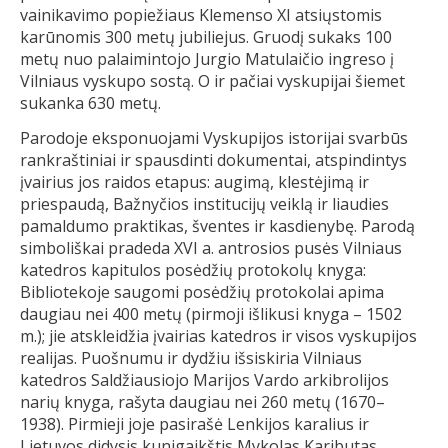
vainikavimo popiežiaus Klemenso XI atsiųstomis
karūnomis 300 metų jubiliejus. Gruodį sukaks 100
metų nuo palaimintojo Jurgio Matulaičio ingreso į
Vilniaus vyskupo sostą. O ir pačiai vyskupijai šiemet
sukanka 630 metų.
Parodoje eksponuojami Vyskupijos istorijai svarbūs
rankraštiniai ir spausdinti dokumentai, atspindintys
įvairius jos raidos etapus: augimą, klestėjimą ir
priespaudą, Bažnyčios institucijų veiklą ir liaudies
pamaldumo praktikas, šventes ir kasdienybę. Parodą
simboliškai pradeda XVI a. antrosios pusės Vilniaus
katedros kapitulos posėdžių protokolų knyga:
Bibliotekoje saugomi posėdžių protokolai apima
daugiau nei 400 metų (pirmoji išlikusi knyga – 1502
m.); jie atskleidžia įvairias katedros ir visos vyskupijos
realijas. Puošnumu ir dydžiu išsiskiria Vilniaus
katedros Saldžiausiojo Marijos Vardo arkibrolijos
narių knyga, rašyta daugiau nei 260 metų (1670–
1938). Pirmieji joje pasirašė Lenkijos karalius ir
Lietuvos didysis kunigaikštis Mykolas Kaributas