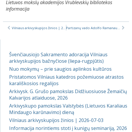
Lietuvos mokslų akademijos Vrublevskių bibliotekos
informacija
Vilniaus arkivyskupijos žinios | 2018-10-01
Partizanų vado Adolfo Ramanausko-Vanago laidotuvės
Švenčiausiojo Sakramento adoracija Vilniaus
arkivyskupijos bažnyčiose (liepa-rugpjūtis)
Nuo mokymų – prie saugios aplinkos kultūros
Pristatomos Vilniaus katedros požemiuose atrastos
karališkosios regalijos
Arkivysk. G. Grušo pamokslas Didžiuosiuose Žemaičių
Kalvarijos atlaiduose, 2026
Arkivyskupo pamokslas Valstybės (Lietuvos Karaliaus
Mindaugo karūnavimo) dieną
Vilniaus arkivyskupijos žinios | 2026-07-03
Informacija norintiems stoti į kunigų seminariją, 2026