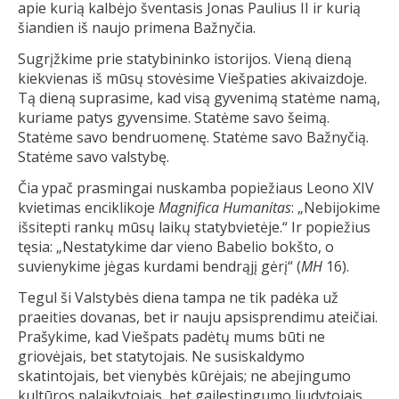
apie kurią kalbėjo šventasis Jonas Paulius II ir kurią
šiandien iš naujo primena Bažnyčia.
Sugrįžkime prie statybininko istorijos. Vieną dieną
kiekvienas iš mūsų stovėsime Viešpaties akivaizdoje.
Tą dieną suprasime, kad visą gyvenimą statėme namą,
kuriame patys gyvensime. Statėme savo šeimą.
Statėme savo bendruomenę. Statėme savo Bažnyčią.
Statėme savo valstybę.
Čia ypač prasmingai nuskamba popiežiaus Leono XIV
kvietimas enciklikoje
Magnifica Humanitas
: „Nebijokime
išsitepti rankų mūsų laikų statybvietėje.“ Ir popiežius
tęsia: „Nestatykime dar vieno Babelio bokšto, o
suvienykime jėgas kurdami bendrąjį gėrį“ (
MH
16).
Tegul ši Valstybės diena tampa ne tik padėka už
praeities dovanas, bet ir nauju apsisprendimu ateičiai.
Prašykime, kad Viešpats padėtų mums būti ne
griovėjais, bet statytojais. Ne susiskaldymo
skatintojais, bet vienybės kūrėjais; ne abejingumo
kultūros palaikytojais, bet gailestingumo liudytojais.