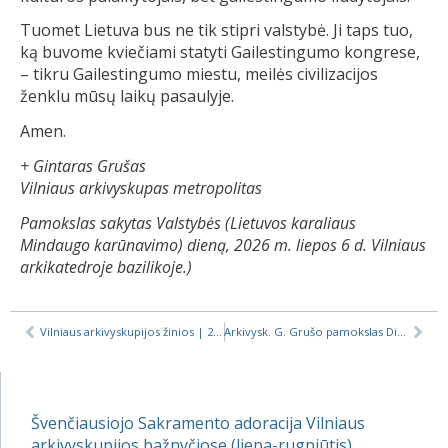
Tuomet Lietuva bus ne tik stipri valstybė. Ji taps tuo,
ką buvome kviečiami statyti Gailestingumo kongrese,
– tikru Gailestingumo miestu, meilės civilizacijos
ženklu mūsų laikų pasaulyje.
Amen.
+ Gintaras Grušas
Vilniaus arkivyskupas metropolitas
Pamokslas sakytas Valstybės (Lietuvos karaliaus
Mindaugo karūnavimo) dieną, 2026 m. liepos 6 d. Vilniaus
arkikatedroje bazilikoje.)
Vilniaus arkivyskupijos žinios | 2026-07-03
Arkivysk. G. Grušo pamokslas Didžiuosiuose Žemaičių Kalvarijos atlaiduose, 2026
Švenčiausiojo Sakramento adoracija Vilniaus
arkivyskupijos bažnyčiose (liepa-rugpjūtis)