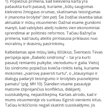
1). Popiežius primena, kad kiekviena karta yra
pašaukta kurti pasaulį, kuriame „būtų saugomas
kiekvieno žmogaus orumas, skatinamas teisingumas
ir įmanoma brolybė“ (
ten pat
). Šie žodžiai skamba labai
aktualiai ir mūsų visuomenei. Dažnai esame gundomi
manyti, kad valstybės ateitį nulems vien ekonominiai
sprendimai ar politinės reformos. Tačiau Bažnyčia
primena, kad tautų ateitis pirmiausia priklauso nuo
moralinių ir dvasinių pasirinkimų.
Kalbėdamas apie mūsų laikų iššūkius, Šventasis Tėvas
perspėja apie „Babelio sindromą“ – tai yra kurti
pasaulį remiantis puikybe, vienodumu ir galia. Vietoj
šio sindromo popiežius kviečia rinktis kelią, kuriame
mokomės „įvairovę paversti turtu“, o „klausymąsi ir
dialogą padaryti teisingumo ir brolybės puoselėjimo
pamatu“ (plg.
MH
10). Šiandien visame pasaulyje
matome stiprėjančius konfliktus, didėjantį
susiskaldymą, nepasitikėjimą. Kartais atrodo, kad ir
mums visuomenėje vis sunkiau išgirsti vieniems kitus.
Tačiau krikščionis negali skatinti susiskaldymo. Jis