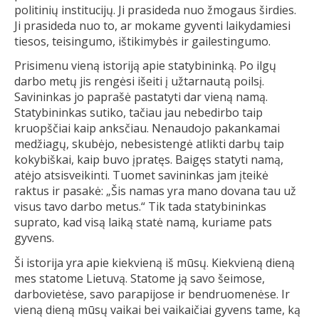
politinių institucijų. Ji prasideda nuo žmogaus širdies.
Ji prasideda nuo to, ar mokame gyventi laikydamiesi
tiesos, teisingumo, ištikimybės ir gailestingumo.
Prisimenu vieną istoriją apie statybininką. Po ilgų
darbo metų jis rengėsi išeiti į užtarnautą poilsį.
Savininkas jo paprašė pastatyti dar vieną namą.
Statybininkas sutiko, tačiau jau nebedirbo taip
kruopščiai kaip anksčiau. Nenaudojo pakankamai
medžiagų, skubėjo, nebesistengė atlikti darbų taip
kokybiškai, kaip buvo įpratęs. Baigęs statyti namą,
atėjo atsisveikinti. Tuomet savininkas jam įteikė
raktus ir pasakė: „Šis namas yra mano dovana tau už
visus tavo darbo metus.“ Tik tada statybininkas
suprato, kad visą laiką statė namą, kuriame pats
gyvens.
Ši istorija yra apie kiekvieną iš mūsų. Kiekvieną dieną
mes statome Lietuvą. Statome ją savo šeimose,
darbovietėse, savo parapijose ir bendruomenėse. Ir
vieną dieną mūsų vaikai bei vaikaičiai gyvens tame, ką