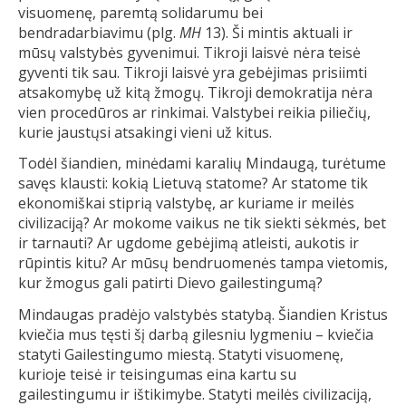
visuomenę, paremtą solidarumu bei
bendradarbiavimu (plg.
MH
13). Ši mintis aktuali ir
mūsų valstybės gyvenimui. Tikroji laisvė nėra teisė
gyventi tik sau. Tikroji laisvė yra gebėjimas prisiimti
atsakomybę už kitą žmogų. Tikroji demokratija nėra
vien procedūros ar rinkimai. Valstybei reikia piliečių,
kurie jaustųsi atsakingi vieni už kitus.
Todėl šiandien, minėdami karalių Mindaugą, turėtume
savęs klausti: kokią Lietuvą statome? Ar statome tik
ekonomiškai stiprią valstybę, ar kuriame ir meilės
civilizaciją? Ar mokome vaikus ne tik siekti sėkmės, bet
ir tarnauti? Ar ugdome gebėjimą atleisti, aukotis ir
rūpintis kitu? Ar mūsų bendruomenės tampa vietomis,
kur žmogus gali patirti Dievo gailestingumą?
Mindaugas pradėjo valstybės statybą. Šiandien Kristus
kviečia mus tęsti šį darbą gilesniu lygmeniu – kviečia
statyti Gailestingumo miestą. Statyti visuomenę,
kurioje teisė ir teisingumas eina kartu su
gailestingumu ir ištikimybe. Statyti meilės civilizaciją,