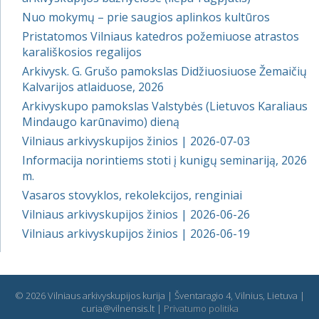
Nuo mokymų – prie saugios aplinkos kultūros
Pristatomos Vilniaus katedros požemiuose atrastos
karališkosios regalijos
Arkivysk. G. Grušo pamokslas Didžiuosiuose Žemaičių
Kalvarijos atlaiduose, 2026
Arkivyskupo pamokslas Valstybės (Lietuvos Karaliaus
Mindaugo karūnavimo) dieną
Vilniaus arkivyskupijos žinios | 2026-07-03
Informacija norintiems stoti į kunigų seminariją, 2026
m.
Vasaros stovyklos, rekolekcijos, renginiai
Vilniaus arkivyskupijos žinios | 2026-06-26
Vilniaus arkivyskupijos žinios | 2026-06-19
© 2026 Vilniaus arkivyskupijos kurija | Šventaragio 4, Vilnius, Lietuva |
curia@vilnensis.lt |
Privatumo politika