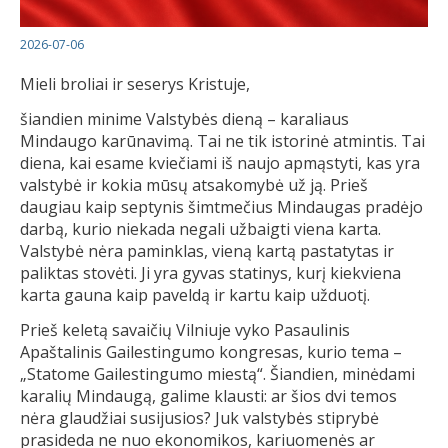
2026-07-06
Mieli broliai ir seserys Kristuje,
šiandien minime Valstybės dieną – karaliaus
Mindaugo karūnavimą. Tai ne tik istorinė atmintis. Tai
diena, kai esame kviečiami iš naujo apmąstyti, kas yra
valstybė ir kokia mūsų atsakomybė už ją. Prieš
daugiau kaip septynis šimtmečius Mindaugas pradėjo
darbą, kurio niekada negali užbaigti viena karta.
Valstybė nėra paminklas, vieną kartą pastatytas ir
paliktas stovėti. Ji yra gyvas statinys, kurį kiekviena
karta gauna kaip paveldą ir kartu kaip užduotį.
Prieš keletą savaičių Vilniuje vyko Pasaulinis
Apaštalinis Gailestingumo kongresas, kurio tema –
„Statome Gailestingumo miestą“. Šiandien, minėdami
karalių Mindaugą, galime klausti: ar šios dvi temos
nėra glaudžiai susijusios? Juk valstybės stiprybė
prasideda ne nuo ekonomikos, kariuomenės ar