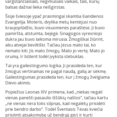
vargstančiaisiais, negimusiais vaikais, tais, kurių
balsas dažnai lieka neišgirstas.
Šioje šviesoje ypač prasmingai skamba šiandienos
Evangelija. Moteris, dvylika metų kentėjusi nuo
kraujoplūdžio, buvo visuomenės paraštėse. Ji buvo
pamiršta, atstumta, bejėgė. Sinagogos vyresniojo
dukra jau buvo laikoma mirusia. Žmogiškai žiūrint,
abu atvejai beviltiški. Tačiau Jėzus mato tai, ko
nemato kiti. Jis mato žmogų. Mato jo vertę. Mato jo
orumą. Ir būtent todėl įvyksta stebuklas.
Tai yra gailestingumo logika. Ji prasideda ten, kur
žmogus vertinamas ne pagal naudą, galią ar sėkmę.
Gailestingumas prasideda ten, kur į žmogų žvelgiama
Dievo akimis.
Popiežius Leonas XIV primena, kad „niekas negali
vienas panešti pasaulio iššūkių naštos“, tačiau kartu
„nė vienas nėra toks silpnas, kad negalėtų prisidėti
prie bendro darbo“. Todėl Šventasis Tėvas kviečia
prisiimti atsakomybę už bendrąjį gėrį ir kurti