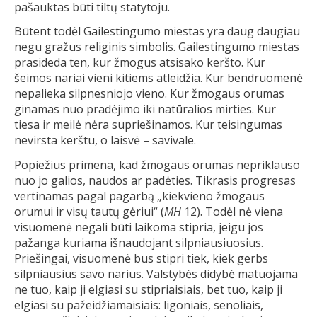
pašauktas būti tiltų statytoju.
Būtent todėl Gailestingumo miestas yra daug daugiau
negu gražus religinis simbolis. Gailestingumo miestas
prasideda ten, kur žmogus atsisako keršto. Kur
šeimos nariai vieni kitiems atleidžia. Kur bendruomenė
nepalieka silpnesniojo vieno. Kur žmogaus orumas
ginamas nuo pradėjimo iki natūralios mirties. Kur
tiesa ir meilė nėra supriešinamos. Kur teisingumas
nevirsta kerštu, o laisvė – savivale.
Popiežius primena, kad žmogaus orumas nepriklauso
nuo jo galios, naudos ar padėties. Tikrasis progresas
vertinamas pagal pagarbą „kiekvieno žmogaus
orumui ir visų tautų gėriui“ (
MH
12). Todėl nė viena
visuomenė negali būti laikoma stipria, jeigu jos
pažanga kuriama išnaudojant silpniausiuosius.
Priešingai, visuomenė bus stipri tiek, kiek gerbs
silpniausius savo narius. Valstybės didybė matuojama
ne tuo, kaip ji elgiasi su stipriaisiais, bet tuo, kaip ji
elgiasi su pažeidžiamaisiais: ligoniais, senoliais,