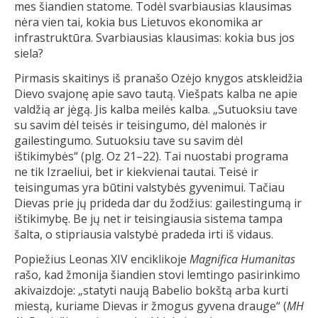
mes šiandien statome. Todėl svarbiausias klausimas
nėra vien tai, kokia bus Lietuvos ekonomika ar
infrastruktūra. Svarbiausias klausimas: kokia bus jos
siela?
Pirmasis skaitinys iš pranašo Ozėjo knygos atskleidžia
Dievo svajonę apie savo tautą. Viešpats kalba ne apie
valdžią ar jėgą. Jis kalba meilės kalba. „Sutuoksiu tave
su savim dėl teisės ir teisingumo, dėl malonės ir
gailestingumo. Sutuoksiu tave su savim dėl
ištikimybės“ (plg. Oz 21–22). Tai nuostabi programa
ne tik Izraeliui, bet ir kiekvienai tautai. Teisė ir
teisingumas yra būtini valstybės gyvenimui. Tačiau
Dievas prie jų prideda dar du žodžius: gailestingumą ir
ištikimybę. Be jų net ir teisingiausia sistema tampa
šalta, o stipriausia valstybė pradeda irti iš vidaus.
Popiežius Leonas XIV enciklikoje
Magnifica Humanitas
rašo, kad žmonija šiandien stovi lemtingo pasirinkimo
akivaizdoje: „statyti naują Babelio bokštą arba kurti
miestą, kuriame Dievas ir žmogus gyvena drauge“ (
MH