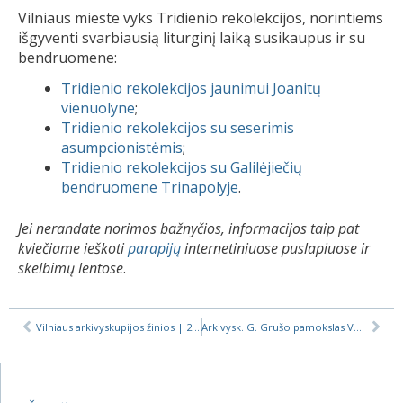
Vilniaus mieste vyks Tridienio rekolekcijos, norintiems
išgyventi svarbiausią liturginį laiką susikaupus ir su
bendruomene:
Tridienio rekolekcijos jaunimui Joanitų
vienuolyne
;
Tridienio rekolekcijos su seserimis
asumpcionistėmis
;
Tridienio rekolekcijos su Galilėjiečių
bendruomene Trinapolyje
.
Jei nerandate norimos bažnyčios, informacijos taip pat
kviečiame ieškoti
parapijų
internetiniuose puslapiuose ir
skelbimų lentose
.
Vilniaus arkivyskupijos žinios | 2018-03-29
Arkivysk. G. Grušo pamokslas Velyknakčio šv. Mišiose