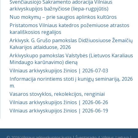
Švenčiausiojo Sakramento adoracija Vilniaus
arkivyskupijos bažnyčiose (liepa-rugpjūtis)
Nuo mokymų – prie saugios aplinkos kultūros
Pristatomos Vilniaus katedros požemiuose atrastos
karališkosios regalijos
Arkivysk. G. Grušo pamokslas Didžiuosiuose Žemaičių
Kalvarijos atlaiduose, 2026
Arkivyskupo pamokslas Valstybės (Lietuvos Karaliaus
Mindaugo karūnavimo) dieną
Vilniaus arkivyskupijos žinios | 2026-07-03
Informacija norintiems stoti į kunigų seminariją, 2026
m.
Vasaros stovyklos, rekolekcijos, renginiai
Vilniaus arkivyskupijos žinios | 2026-06-26
Vilniaus arkivyskupijos žinios | 2026-06-19
© 2026 Vilniaus arkivyskupijos kurija | Šventaragio 4, Vilnius, Lietuva |