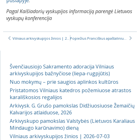
puslapyje
.
Pagal Kaišiadorių vyskupijos informaciją parengė Lietuvos
vyskupų konferencija
Vilniaus arkivyskupijos žinios | 2019-06-14
Popiežius Pranciškus apaštaliniu Nuncijumi Lietuvoje paskyrė arkivysk. Petar Rajič
Švenčiausiojo Sakramento adoracija Vilniaus
arkivyskupijos bažnyčiose (liepa-rugpjūtis)
Nuo mokymų – prie saugios aplinkos kultūros
Pristatomos Vilniaus katedros požemiuose atrastos
karališkosios regalijos
Arkivysk. G. Grušo pamokslas Didžiuosiuose Žemaičių
Kalvarijos atlaiduose, 2026
Arkivyskupo pamokslas Valstybės (Lietuvos Karaliaus
Mindaugo karūnavimo) dieną
Vilniaus arkivyskupijos žinios | 2026-07-03