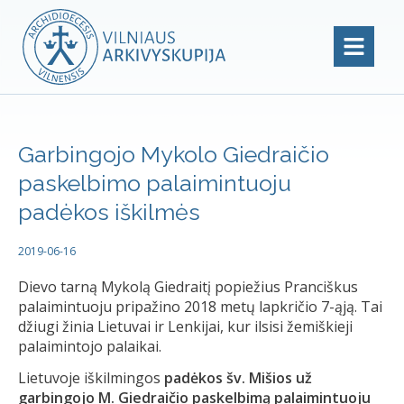
Garbingojo Mykolo Giedraičio
paskelbimo palaimintuoju
padėkos iškilmės
2019-06-16
Dievo tarną Mykolą Giedraitį popiežius Pranciškus
palaimintuoju pripažino 2018 metų lapkričio 7-ąją. Tai
džiugi žinia Lietuvai ir Lenkijai, kur ilsisi žemiškieji
palaimintojo palaikai.
Lietuvoje iškilmingos
padėkos šv. Mišios už
garbingojo M. Giedraičio paskelbimą palaimintuoju