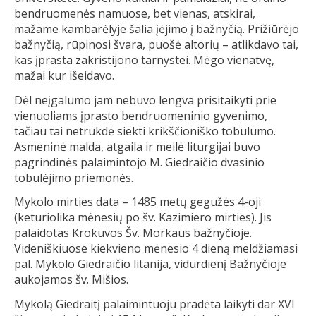
bendruomenės namuose, bet vienas, atskirai,
mažame kambarėlyje šalia įėjimo į bažnyčią. Prižiūrėjo
bažnyčią, rūpinosi švara, puošė altorių – atlikdavo tai,
kas įprasta zakristijono tarnystei. Mėgo vienatvę,
mažai kur išeidavo.
Dėl neįgalumo jam nebuvo lengva prisitaikyti prie
vienuoliams įprasto bendruomeninio gyvenimo,
tačiau tai netrukdė siekti krikščioniško tobulumo.
Asmeninė malda, atgaila ir meilė liturgijai buvo
pagrindinės palaimintojo M. Giedraičio dvasinio
tobulėjimo priemonės.
Mykolo mirties data – 1485 metų gegužės 4-oji
(keturiolika mėnesių po šv. Kazimiero mirties). Jis
palaidotas Krokuvos Šv. Morkaus bažnyčioje.
Videniškiuose kiekvieno mėnesio 4 dieną meldžiamasi
pal. Mykolo Giedraičio litanija, vidurdienį Bažnyčioje
aukojamos šv. Mišios.
Mykolą Giedraitį palaimintuoju pradėta laikyti dar XVI