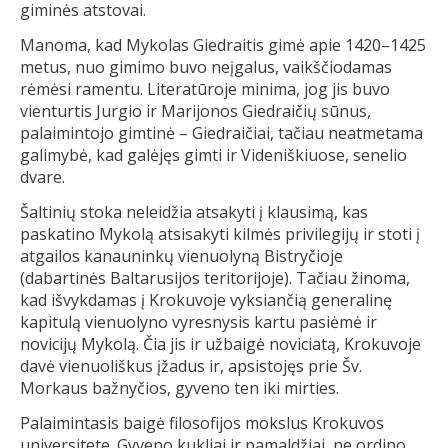
giminės atstovai.
Manoma, kad Mykolas Giedraitis gimė apie 1420–1425
metus, nuo gimimo buvo neįgalus, vaikščiodamas
rėmėsi ramentu. Literatūroje minima, jog jis buvo
vienturtis Jurgio ir Marijonos Giedraičių sūnus,
palaimintojo gimtinė – Giedraičiai, tačiau neatmetama
galimybė, kad galėjęs gimti ir Videniškiuose, senelio
dvare.
Šaltinių stoka neleidžia atsakyti į klausimą, kas
paskatino Mykolą atsisakyti kilmės privilegijų ir stoti į
atgailos kanauninkų vienuolyną Bistryčioje
(dabartinės Baltarusijos teritorijoje). Tačiau žinoma,
kad išvykdamas į Krokuvoje vyksiančią generalinę
kapitulą vienuolyno vyresnysis kartu pasiėmė ir
novicijų Mykolą. Čia jis ir užbaigė noviciatą, Krokuvoje
davė vienuoliškus įžadus ir, apsistojęs prie Šv.
Morkaus bažnyčios, gyveno ten iki mirties.
Palaimintasis baigė filosofijos mokslus Krokuvos
universitete. Gyveno kukliai ir pamaldžiai, ne ordino