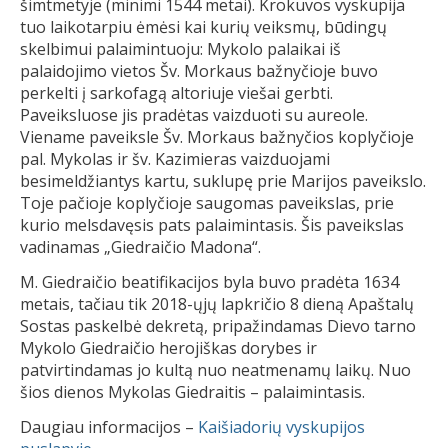
šimtmetyje (minimi 1544 metai). Krokuvos vyskupija
tuo laikotarpiu ėmėsi kai kurių veiksmų, būdingų
skelbimui palaimintuoju: Mykolo palaikai iš
palaidojimo vietos Šv. Morkaus bažnyčioje buvo
perkelti į sarkofagą altoriuje viešai gerbti.
Paveiksluose jis pradėtas vaizduoti su aureole.
Viename paveiksle Šv. Morkaus bažnyčios koplyčioje
pal. Mykolas ir šv. Kazimieras vaizduojami
besimeldžiantys kartu, suklupę prie Marijos paveikslo.
Toje pačioje koplyčioje saugomas paveikslas, prie
kurio melsdavęsis pats palaimintasis. Šis paveikslas
vadinamas „Giedraičio Madona“.
M. Giedraičio beatifikacijos byla buvo pradėta 1634
metais, tačiau tik 2018-ųjų lapkričio 8 dieną Apaštalų
Sostas paskelbė dekretą, pripažindamas Dievo tarno
Mykolo Giedraičio herojiškas dorybes ir
patvirtindamas jo kultą nuo neatmenamų laikų. Nuo
šios dienos Mykolas Giedraitis – palaimintasis.
Daugiau informacijos –
Kaišiadorių vyskupijos