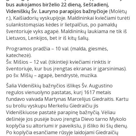
bus aukojamos birželio 22 dieną, šeštadienį,
Videniškių Šv. Lauryno parapijos bažnyčioje
(Molėtų
r.), Kaišiadorių vyskupijoje. Maldininkai kviečiami turėti
sulankstomąsias kėdes ir lietpalčius, po pamaldų
šventoriuje vyks agapė. Maldininkų laukiama ne tik iš
Lietuvos, Lenkijos, bet ir iš kitų šalių.
Programos pradžia – 10 val. (malda, giesmės,
katechezė).
Šv. Mišios – 12 val. (tikintieji kviečiami rinktis ir
šventoriuje, kur bus įrengtas ekranas ir įgarsinimas).
po šv. Mišių – agapė, bendrystė, muzika.
Šalia Videniškių bažnyčios išlikęs Šv. Augustino
regulos vienuolyno pastatas, kurį 1617 metais
fundavo vaivada Martynas Marcelijus Giedraitis. Kartu
su broliu vyskupu Merkeliu Giedraičiu jis
Videniškiuose pastatė parapinę bažnyčią. Vėliau
dešinėje jos pusėje buvo įrengta Dievo tarno Mykolo
koplyčia su altoriumi ir paveikslu, ji išliko iki šių dienų.
Po koplyčia esančiame rūsyje laidojami Giedraičių