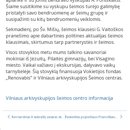
aplankė ir su jomis bendravo vyskupas A. Poniškaitis.
Šiame susitikime su vyskupu šeimos turėjo galimybę
pristatyti savo bendruomenę ar šeimų grupę ir
susipažinti su kitų bendruomenių veiklomis.
Sekmadienį, po Šv. Mišių, šeimos klausėsi G. Vaitoškos
pranešimo apie dabartines politines aktualijas šeimos
klausimais, skirtumus tarp partnerystės ir šeimos.
Visos stovyklos metu mums talkino savanoriai
mokiniai iš Jėzuitų, Pilaitės gimnazijų, bei Visagino
miesto. Vaikai važiavo į ekskursijas, dalyvavo vaikų
tarnybėlėje. Šią stovyklą finansuoja Vokietijos fondas
„Renovabis“ ir Vilniaus arkivyskupijos Šeimos centras.
Vilniaus arkivyskupijos šeimos centro informacija
Bernardinai.lt laikraštį vasarai skaitykite ir internete
Paskelbta popiežiaus Pranciškaus enciklika Laudato si‘ („Būk pagarbintas“) apie rūpinimąsi mūsų bendrais namais