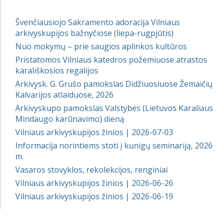
Švenčiausiojo Sakramento adoracija Vilniaus
arkivyskupijos bažnyčiose (liepa-rugpjūtis)
Nuo mokymų – prie saugios aplinkos kultūros
Pristatomos Vilniaus katedros požemiuose atrastos
karališkosios regalijos
Arkivysk. G. Grušo pamokslas Didžiuosiuose Žemaičių
Kalvarijos atlaiduose, 2026
Arkivyskupo pamokslas Valstybės (Lietuvos Karaliaus
Mindaugo karūnavimo) dieną
Vilniaus arkivyskupijos žinios | 2026-07-03
Informacija norintiems stoti į kunigų seminariją, 2026
m.
Vasaros stovyklos, rekolekcijos, renginiai
Vilniaus arkivyskupijos žinios | 2026-06-26
Vilniaus arkivyskupijos žinios | 2026-06-19