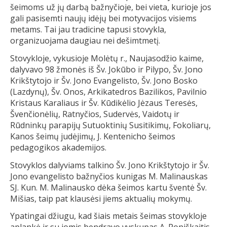
šeimoms už jų darbą bažnyčioje, bei vieta, kurioje jos
gali pasisemti naujų idėjų bei motyvacijos visiems
metams. Tai jau tradicine tapusi stovykla,
organizuojama daugiau nei dešimtmetį.
Stovykloje, vykusioje Molėtų r., Naujasodžio kaime,
dalyvavo 98 žmonės iš Šv. Jokūbo ir Pilypo, Šv. Jono
Krikštytojo ir Šv. Jono Evangelisto, Šv. Jono Bosko
(Lazdynų), Šv. Onos, Arkikatedros Bazilikos, Pavilnio
Kristaus Karaliaus ir Šv. Kūdikėlio Jėzaus Teresės,
Švenčionėlių, Ratnyčios, Sudervės, Vaidotų ir
Rūdninkų parapijų Sutuoktinių Susitikimų, Fokoliarų,
Kanos šeimų judėjimų, J. Kentenicho šeimos
pedagogikos akademijos.
Stovyklos dalyviams talkino Šv. Jono Krikštytojo ir Šv.
Jono evangelisto bažnyčios kunigas M. Malinauskas
SJ. Kun. M. Malinausko dėka šeimos kartu šventė Šv.
Mišias, taip pat klausėsi jiems aktualių mokymų.
Ypatingai džiugu, kad šiais metais šeimas stovykloje