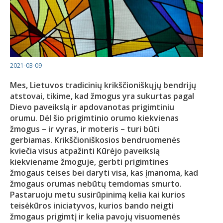
2021-03-09
Mes, Lietuvos tradicinių krikščioniškųjų bendrijų
atstovai, tikime, kad žmogus yra sukurtas pagal
Dievo paveikslą ir apdovanotas prigimtiniu
orumu. Dėl šio prigimtinio orumo kiekvienas
žmogus – ir vyras, ir moteris – turi būti
gerbiamas. Krikščioniškosios bendruomenės
kviečia visus atpažinti Kūrėjo paveikslą
kiekviename žmoguje, gerbti prigimtines
žmogaus teises bei daryti visa, kas įmanoma, kad
žmogaus orumas nebūtų temdomas smurto.
Pastaruoju metu susirūpinimą kelia kai kurios
teisėkūros iniciatyvos, kurios bando neigti
žmogaus prigimtį ir kelia pavojų visuomenės