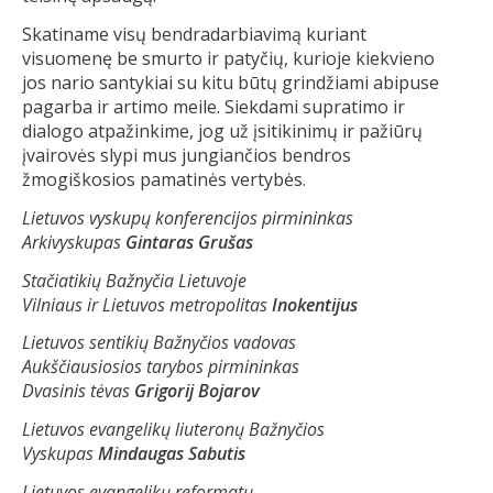
Skatiname visų bendradarbiavimą kuriant
visuomenę be smurto ir patyčių, kurioje kiekvieno
jos nario santykiai su kitu būtų grindžiami abipuse
pagarba ir artimo meile. Siekdami supratimo ir
dialogo atpažinkime, jog už įsitikinimų ir pažiūrų
įvairovės slypi mus jungiančios bendros
žmogiškosios pamatinės vertybės.
Lietuvos vyskupų konferencijos pirmininkas
Arkivyskupas
Gintaras Grušas
Stačiatikių Bažnyčia Lietuvoje
Vilniaus ir Lietuvos metropolitas
Inokentijus
Lietuvos sentikių Bažnyčios vadovas
Aukščiausiosios tarybos pirmininkas
Dvasinis tėvas
Grigorij Bojarov
Lietuvos evangelikų liuteronų Bažnyčios
Vyskupas
Mindaugas Sabutis
Lietuvos evangelikų reformatų