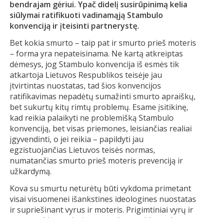
bendrajam gėriui. Ypač didelį susirūpinimą kelia
siūlymai ratifikuoti vadinamąją Stambulo
konvenciją ir įteisinti partnerystę.
Bet kokia smurto – taip pat ir smurto prieš moteris
– forma yra nepateisinama. Ne kartą atkreiptas
dėmesys, jog Stambulo konvencija iš esmės tik
atkartoja Lietuvos Respublikos teisėje jau
įtvirtintas nuostatas, tad šios konvencijos
ratifikavimas nepadėtų sumažinti smurto apraiškų,
bet sukurtų kitų rimtų problemų. Esame įsitikinę,
kad reikia palaikyti ne problemišką Stambulo
konvenciją, bet visas priemones, leisiančias realiai
įgyvendinti, o jei reikia – papildyti jau
egzistuojančias Lietuvos teisės normas,
numatančias smurto prieš moteris prevenciją ir
užkardymą.
Kova su smurtu neturėtų būti vykdoma primetant
visai visuomenei išankstines ideologines nuostatas
ir supriešinant vyrus ir moteris. Prigimtiniai vyrų ir