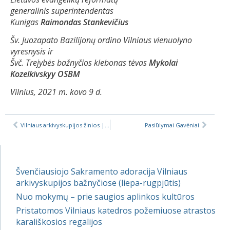
generalinis superintendentas
Kunigas
Raimondas Stankevičius
Šv. Juozapato Bazilijonų ordino Vilniaus vienuolyno
vyresnysis ir
Švč. Trejybės bažnyčios klebonas tėvas
Mykolai
Kozelkivskyy OSBM
Vilnius, 2021 m. kovo 9 d.
Vilniaus arkivyskupijos žinios | 2021-03-05
Pasiūlymai Gavėniai
Švenčiausiojo Sakramento adoracija Vilniaus
arkivyskupijos bažnyčiose (liepa-rugpjūtis)
Nuo mokymų – prie saugios aplinkos kultūros
Pristatomos Vilniaus katedros požemiuose atrastos
karališkosios regalijos