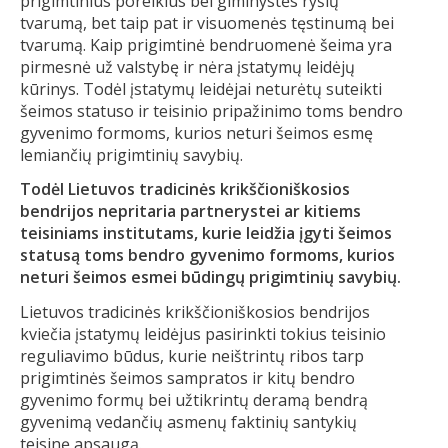
prigimtinius poreikius bei giminystės ryšių
tvarumą, bet taip pat ir visuomenės tęstinumą bei
tvarumą. Kaip prigimtinė bendruomenė šeima yra
pirmesnė už valstybę ir nėra įstatymų leidėjų
kūrinys. Todėl įstatymų leidėjai neturėtų suteikti
šeimos statuso ir teisinio pripažinimo toms bendro
gyvenimo formoms, kurios neturi šeimos esmę
lemiančių prigimtinių savybių.
Todėl Lietuvos tradicinės krikščioniškosios
bendrijos nepritaria partnerystei ar kitiems
teisiniams institutams, kurie leidžia įgyti šeimos
statusą toms bendro gyvenimo formoms, kurios
neturi šeimos esmei būdingų prigimtinių savybių.
Lietuvos tradicinės krikščioniškosios bendrijos
kviečia įstatymų leidėjus pasirinkti tokius teisinio
reguliavimo būdus, kurie neištrintų ribos tarp
prigimtinės šeimos sampratos ir kitų bendro
gyvenimo formų bei užtikrintų deramą bendrą
gyvenimą vedančių asmenų faktinių santykių
teisinę apsaugą.