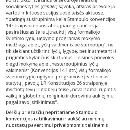
konstruktu. Įtvirtinus teisėkūroje neaiškią
socialinės lyties (
gender
) sąvoką, atsiras prievolė ją
vartoti ir kituose susijusiuose teisės aktuose.
Ypatingą susirūpinimą kelia Stambulo konvencijos
14 straipsnio nuostatos, įpareigojančios ją
pasirašiusias šalis „įtraukti į visų formaliojo
švietimo lygių ugdymo programas mokymo
medžiagą apie „lyčių vaidmenis be stereotipų“, ne
tik siekiant užtikrinti lyčių lygybę, bet ir atmetant iš
prigimties kylančius skirtumus. Teisinės prievolės
diegti mokymą apie „nestereotipinius lyčių
vaidmenis“ (Konvencijos 14.1 str.) visų formaliojo
švietimo lygių ugdymo programose įtvirtinimas
statytų į pavojų LR Konstitucijos 26 straipsnyje
įtvirtintą tėvų ir globėjų teisę „nevaržomai rūpintis
vaikų ir globotinių religiniu ir doroviniu auklėjimu
pagal savo įsitikinimus“.
Dėl šių priežasčių nepritariame Stambulo
konvencijos ratifikavimui ir aukščiau minimų
nuostatų pavertimui privalomomis teisinėmis