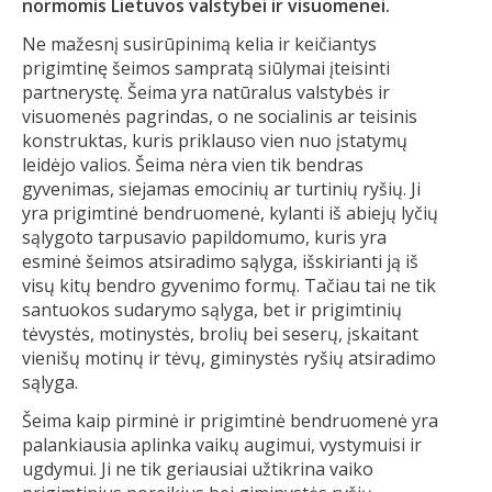
normomis Lietuvos valstybei ir visuomenei.
Ne mažesnį susirūpinimą kelia ir keičiantys
prigimtinę šeimos sampratą siūlymai įteisinti
partnerystę. Šeima yra natūralus valstybės ir
visuomenės pagrindas, o ne socialinis ar teisinis
konstruktas, kuris priklauso vien nuo įstatymų
leidėjo valios. Šeima nėra vien tik bendras
gyvenimas, siejamas emocinių ar turtinių ryšių. Ji
yra prigimtinė bendruomenė, kylanti iš abiejų lyčių
sąlygoto tarpusavio papildomumo, kuris yra
esminė šeimos atsiradimo sąlyga, išskirianti ją iš
visų kitų bendro gyvenimo formų. Tačiau tai ne tik
santuokos sudarymo sąlyga, bet ir prigimtinių
tėvystės, motinystės, brolių bei seserų, įskaitant
vienišų motinų ir tėvų, giminystės ryšių atsiradimo
sąlyga.
Šeima kaip pirminė ir prigimtinė bendruomenė yra
palankiausia aplinka vaikų augimui, vystymuisi ir
ugdymui. Ji ne tik geriausiai užtikrina vaiko