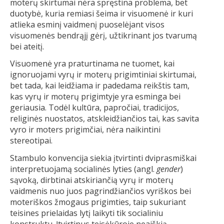
moterų skirtumai nėra spręstina problema, bet
duotybė, kuria remiasi šeima ir visuomenė ir kuri
atlieka esminį vaidmenį puoselėjant visos
visuomenės bendrąjį gėrį, užtikrinant jos tvarumą
bei ateitį.
Visuomenė yra praturtinama ne tuomet, kai
ignoruojami vyrų ir moterų prigimtiniai skirtumai,
bet tada, kai leidžiama ir padedama reikštis tam,
kas vyrų ir moterų prigimtyje yra esminga bei
geriausia. Todėl kultūra, papročiai, tradicijos,
religinės nuostatos, atskleidžiančios tai, kas savita
vyro ir moters prigimčiai, nėra naikintini
stereotipai.
Stambulo konvencija siekia įtvirtinti dviprasmiškai
interpretuojamą socialinės lyties (angl.
gender
)
sąvoką, dirbtinai atskiriančią vyrų ir moterų
vaidmenis nuo juos pagrindžiančios vyriškos bei
moteriškos žmogaus prigimties, taip sukuriant
teisines prielaidas lytį laikyti tik socialiniu