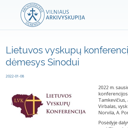
Lietuvos vyskupų konferenci
dėmesys Sinodui
2022-01-08
2022 m. sausi
konferencijos
Tamkevičius, a
Virbalas, vysku
Norvila, A. Po
Posėdyje dalyv