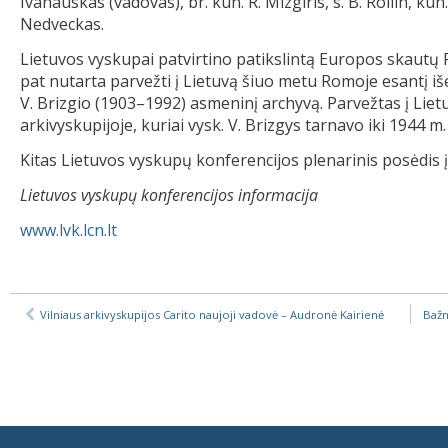
Ivanauskas (vadovas), br. kun. R. Mizgiris, s. B. Rollin, kun.
Nedveckas.
Lietuvos vyskupai patvirtino patikslintą Europos skautų 
pat nutarta parvežti į Lietuvą šiuo metu Romoje esantį iš
V. Brizgio (1903–1992) asmeninį archyvą. Parvežtas į Li
arkivyskupijoje, kuriai vysk. V. Brizgys tarnavo iki 1944 m.
Kitas Lietuvos vyskupų konferencijos plenarinis posėdis į
Lietuvos vyskupų konferencijos informacija
www.lvk.lcn.lt
Vilniaus arkivyskupijos Carito naujoji vadovė – Audronė Kairienė
Bažn