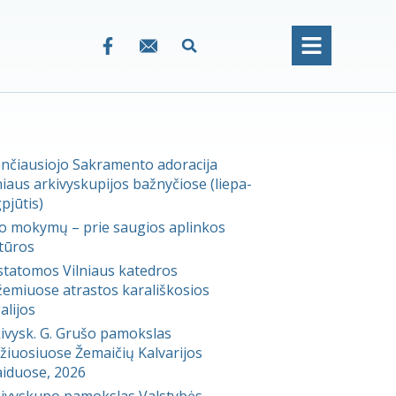
nčiausiojo Sakramento adoracija
niaus arkivyskupijos bažnyčiose (liepa-
pjūtis)
 mokymų – prie saugios aplinkos
tūros
statomos Vilniaus katedros
emiuose atrastos karališkosios
alijos
ivysk. G. Grušo pamokslas
žiuosiuose Žemaičių Kalvarijos
aiduose, 2026
ivyskupo pamokslas Valstybės