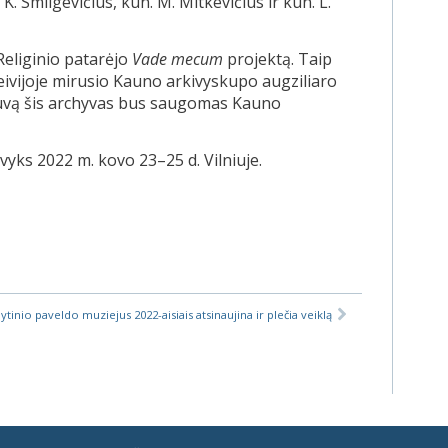
 K. Smilgevičius, kun. M. Mitkevičius ir kun. L.
Religinio patarėjo
Vade mecum
projektą. Taip
eivijoje mirusio Kauno arkivyskupo augziliaro
etuvą šis archyvas bus saugomas Kauno
vyks 2022 m. kovo 23–25 d. Vilniuje.
ytinio paveldo muziejus 2022-aisiais atsinaujina ir plečia veiklą