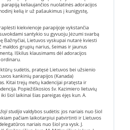
į parapiją keliaujančios nuolatinės adoracijos
nodinį kelią ir už pašaukimus į kunigystę,
raplėsti kiekvienoje parapijoje vykstančia
ai suvokdami santykio su gyvuoju Jėzumi svarbą
 Bažnyčiai, Lietuvos vyskupai nutarė kviesti
ač maldos grupių narius, šeimas ir jaunus
entą. Iškilus klausimams dėl adoracijos
 ordinaru.
uktūrų sudėtis, pratęsė Lietuvos bei užsienio
etuvos kankinių parapijos (Kanada)
. Kitai trejų metų kadencijai pratęsta ir
dencija. Popiežiškosios šv. Kazimiero lietuvių
i šiol laikinai šias pareigas ėjęs kun. A.
oji studija
valdybos sudėtis: jos nariais nuo šiol
okiam pačiam laikotarpiui patvirtinti ir Lietuvos
elegatūros nariais nuo šiol yra vysk. J.