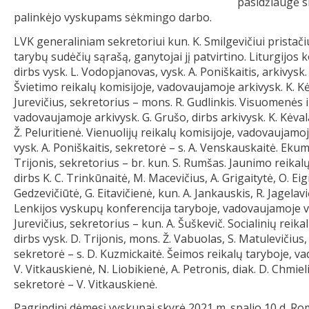
pasidžiaugė sk
palinkėjo vyskupams sėkmingo darbo.
LVK generaliniam sekretoriui kun. K. Smilgevičiui pristač
tarybų sudėčių sąrašą, ganytojai jį patvirtino. Liturgijos 
dirbs vysk. L. Vodopjanovas, vysk. A. Poniškaitis, arkivysk. 
Švietimo reikalų komisijoje, vadovaujamoje arkivysk. K. Kėv
Jurevičius, sekretorius – mons. R. Gudlinkis. Visuomenės
vadovaujamoje arkivysk. G. Grušo, dirbs arkivysk. K. Kėvala
Ž. Peluritienė. Vienuolijų reikalų komisijoje, vadovaujamoj
vysk. A. Poniškaitis, sekretorė – s. A. Venskauskaitė. Eku
Trijonis, sekretorius – br. kun. S. Rumšas. Jaunimo reikal
dirbs K. C. Trinkūnaitė, M. Macevičius, A. Grigaitytė, O. Eigi
Gedzevičiūtė, G. Eitavičienė, kun. A. Jankauskis, R. Jagelav
Lenkijos vyskupų konferencija taryboje, vadovaujamoje vysk
Jurevičius, sekretorius – kun. A. Šuškevič. Socialinių reik
dirbs vysk. D. Trijonis, mons. Ž. Vabuolas, S. Matulevičius,
sekretorė – s. D. Kuzmickaitė. Šeimos reikalų taryboje, va
V. Vitkauskienė, N. Liobikienė, A. Petronis, diak. D. Chmie
sekretorė – V. Vitkauskienė.
Pagrindinį dėmesį vyskupai skyrė 2021 m. spalio 10 d. Rom