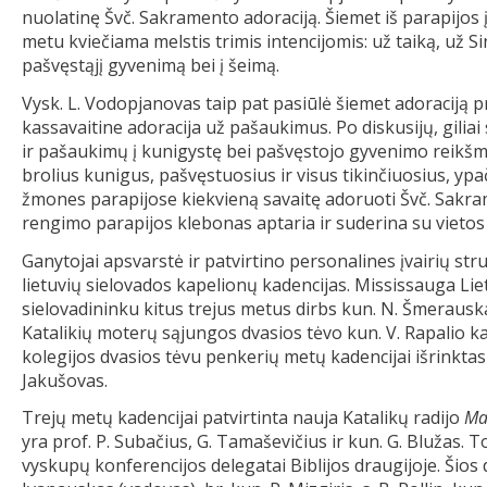
nuolatinę Švč. Sakramento adoraciją. Šiemet iš parapijos 
metu kviečiama melstis trimis intencijomis: už taiką, už Si
pašvęstąjį gyvenimą bei į šeimą.
Vysk. L. Vodopjanovas taip pat pasiūlė šiemet adoraciją p
kassavaitine adoracija už pašaukimus. Po diskusijų, gili
ir pašaukimų į kunigystę bei pašvęstojo gyvenimo reikšmę
brolius kunigus, pašvęstuosius ir visus tikinčiuosius, yp
žmones parapijose kiekvieną savaitę adoruoti Švč. Sakram
rengimo parapijos klebonas aptaria ir suderina su vietos
Ganytojai apsvarstė ir patvirtino personalines įvairių str
lietuvių sielovados kapelionų kadencijas. Mississauga Li
sielovadininku kitus trejus metus dirbs kun. N. Šmerauskas
Katalikių moterų sąjungos dvasios tėvo kun. V. Rapalio ka
kolegijos dvasios tėvu penkerių metų kadencijai išrinktas ik
Jakušovas.
Trejų metų kadencijai patvirtinta nauja Katalikų radijo
Maž
yra prof. P. Subačius, G. Tamaševičius ir kun. G. Blužas. T
vyskupų konferencijos delegatai Biblijos draugijoje. Šios d