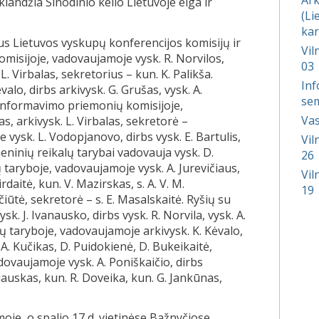
landžia Sinodinio kelio Lietuvoje eiga ir
(Li
kar
ius Lietuvos vyskupų konferencijos komisijų ir
Vil
komisijoje, vadovaujamoje vysk. R. Norvilos,
03
L. Virbalas, sekretorius – kun. K. Palikša.
Inf
alo, dirbs arkivysk. G. Grušas, vysk. A.
sem
 informavimo priemonių komisijoje,
Vas
s, arkivysk. L. Virbalas, sekretorė –
e vysk. L. Vodopjanovo, dirbs vysk. E. Bartulis,
Vil
meninių reikalų tarybai vadovauja vysk. D.
26
ų taryboje, vadovaujamoje vysk. A. Jurevičiaus,
Vil
rdaitė, kun. V. Mazirskas, s. A. V. M.
19
ičiūtė, sekretorė – s. E. Masalskaitė. Ryšių su
. J. Ivanausko, dirbs vysk. R. Norvila, vysk. A.
alų taryboje, vadovaujamoje arkivysk. K. Kėvalo,
 A. Kučikas, D. Puidokienė, D. Bukeikaitė,
dovaujamoje vysk. A. Poniškaičio, dirbs
liauskas, kun. R. Doveika, kun. G. Jankūnas,
oje, o spalio 17 d. vietinėse Bažnyčiose