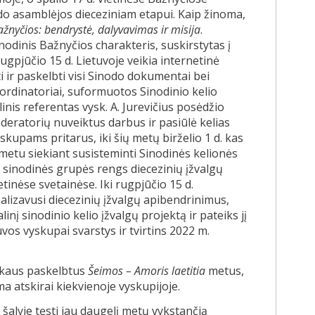
o asamblėjos dieceziniam etapui. Kaip žinoma,
ažnyčios: bendrystė, dalyvavimas ir misija
.
odinis Bažnyčios charakteris, suskirstytas į
rugpjūčio 15 d. Lietuvoje veikia internetinė
sti ir paskelbti visi Sinodo dokumentai bei
ordinatoriai, suformuotos Sinodinio kelio
nis referentas vysk. A. Jurevičius posėdžio
deratorių nuveiktus darbus ir pasiūlė kelias
skupams pritarus, iki šių metų birželio 1 d. kas
metu siekiant susisteminti Sinodinės kelionės
ų sinodinės grupės rengs diecezinių įžvalgų
inėse svetainėse. Iki rugpjūčio 15 d.
nalizavusi diecezinių įžvalgų apibendrinimus,
nį sinodinio kelio įžvalgų projektą ir pateiks jį
uvos vyskupai svarstys ir tvirtins 2022 m.
škaus paskelbtus
Šeimos – Amoris laetitia
metus,
a atskirai kiekvienoje vyskupijoje.
šalyje tęsti jau daugelį metų vykstančią