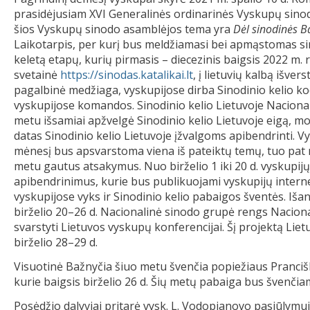
prasidėjusiam XVI Generalinės ordinarinės Vyskupų sinod
šios Vyskupų sinodo asamblėjos tema yra
Dėl sinodinės B
Laikotarpis, per kurį bus meldžiamasi bei apmąstomas sin
keletą etapų, kurių pirmasis – diecezinis baigsis 2022 m. 
svetainė
https://sinodas.katalikai.lt
, į lietuvių kalbą išver
pagalbinė medžiaga, vyskupijose dirba Sinodinio kelio ko
vyskupijose komandos. Sinodinio kelio Lietuvoje Nacionali
metu išsamiai apžvelgė Sinodinio kelio Lietuvoje eigą, mo
datas Sinodinio kelio Lietuvoje įžvalgoms apibendrinti. Vy
mėnesį bus apsvarstoma viena iš pateiktų temų, tuo pat 
metu gautus atsakymus. Nuo birželio 1 iki 20 d. vyskupij
apibendrinimus, kurie bus publikuojami vyskupijų internet
vyskupijose vyks ir Sinodinio kelio pabaigos šventės. Iša
birželio 20–26 d. Nacionalinė sinodo grupė rengs Nacionali
svarstyti Lietuvos vyskupų konferencijai. Šį projektą Liet
birželio 28–29 d.
Visuotinė Bažnyčia šiuo metu švenčia popiežiaus Pranci
kurie baigsis birželio 26 d. Šių metų pabaiga bus švenčiam
Posėdžio dalyviai pritarė vysk. L. Vodopjanovo pasiūlymui 