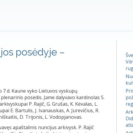
jos posėdyje –
Šve
Vil
rug
Nuo
kul
o 7 d. Kaune vyko Lietuvos vyskupų
Pri
 plenarinis posėdis. Jame dalyvavo kardinolas S.
pož
rkivyskupai P. Rajič, G. Grušas, K. Kėvalas, L.
reg
pai E. Bartulis, J. Ivanauskas, A. Jurevičius, R.
Ark
niškaitis, D. Trijonis, L. Vodopjanovas.
Did
atl
avęs apaštalinis nuncijus arkivysk. P. Rajič
Ark