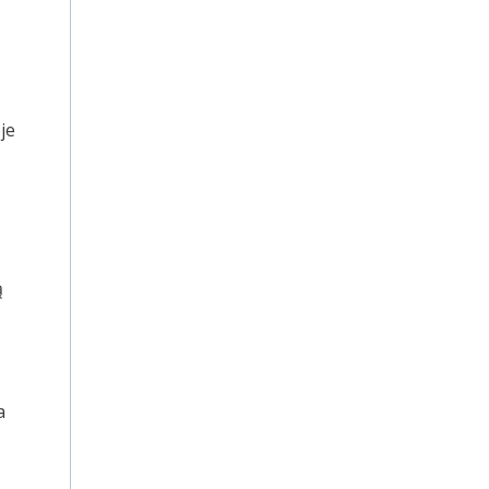
je
ą
a