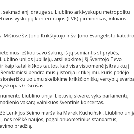
ną, sekmadienį, drauge su Liublino arkivyskupu metropolitu
ietuvos vyskupų konferencijos (LVK) pirmininkas, Vilniaus
Mišiose šv. Jono Krikštytojo ir šv. Jono Evangelisto katedro
etė mus ieškoti savo šaknų, iš jų semiantis stiprybės,
Liublino unijos jubiliejų, atsiliepkime į šį Šventojo Tėvo
ir kaip katalikiškos tautos, kad visa visuomenė įsitrauktų į
 Remdamiesi bendra mūsų istorija ir tikėjimu, kuris padėjo
misionierišku uolumu skelbkime krikščioniškų vertybių svarb
ivyskupas G. Grušas.
monumento Liublino unijai Lietuvių skvere, vyks parlamentų
kmadienio vakarą vainikuos šventinis koncertas.
žė Lenkijos Seimo maršalka Marek Kuchciński, Liublino unij
jai, nes reiškė naujos, pagal anuometinius standartus,
avimo pradžią.