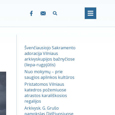
Švenčiausiojo Sakramento
adoracija Vilniaus
arkivyskupijos bažnyčiose
(liepa-rugpjūtis)
Nuo mokymų – prie
saugios aplinkos kultūros
Pristatomos Vilniaus
katedros požemiuose
atrastos karališkosios
regalijos
Arkivysk. G. Grušo
pamokslas Didžiuosiuose