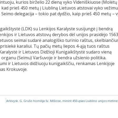
ntuoju, kurios birželio 22 dieną vyko Videniškiuose (Molėtų r
 kad prieš 450 metų į Liubliną Lietuvos atstovai vyko vežimu
 Seimo delegacija – tokio pat dydžio, kaip prieš 450 metų – 
igaikštystė (LDK) su Lenkijos Karalyste susijungė į bendrą
nkijos ir Lietuvos atstovų derybos dėl unijos prasidėjo 156
Lietuvos seimai sudarė analogiško turinio raštus, skelbiančiu
 prisiekė karaliui. Tų pačių metų liepos 4-ąją tuos raštus
Karalystė ir Lietuvos Didžioji Kunigaikštystė sudaro vieną
 organu (Seimu) Varšuvoje ir bendra užsienio politika.
umi ir Lietuvos didžiuoju kunigaikščiu, renkamas Lenkijoje
mas Krokuvoje.
Arkivysk. G. Grušo homilija šv. Mišiose, minint 450-ąsias Liublino unijos metine