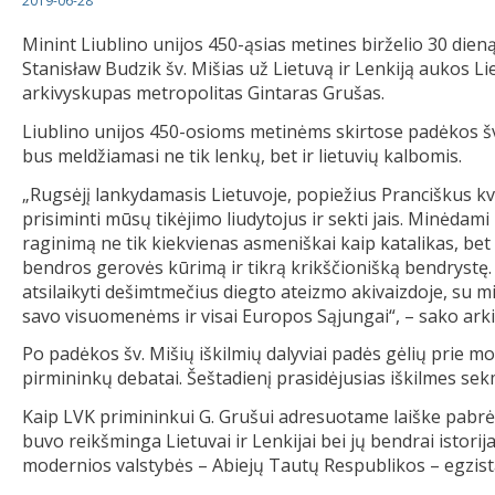
2019-06-28
Minint Liublino unijos 450-ąsias metines birželio 30 die
Stanisław Budzik šv. Mišias už Lietuvą ir Lenkiją aukos L
arkivyskupas metropolitas Gintaras Grušas.
Liublino unijos 450-osioms metinėms skirtose padėkos šv. 
bus meldžiamasi ne tik lenkų, bet ir lietuvių kalbomis.
„Rugsėjį lankydamasis Lietuvoje, popiežius Pranciškus kvi
prisiminti mūsų tikėjimo liudytojus ir sekti jais. Minėdami 
raginimą ne tik kiekvienas asmeniškai kaip katalikas, bet 
bendros gerovės kūrimą ir tikrą krikščionišką bendrystę.
atsilaikyti dešimtmečius diegto ateizmo akivaizdoje, su 
savo visuomenėms ir visai Europos Sąjungai“, – sako ark
Po padėkos šv. Mišių iškilmių dalyviai padės gėlių prie 
pirmininkų debatai. Šeštadienį prasidėjusias iškilmes se
Kaip LVK primininkui G. Grušui adresuotame laiške pabrė
buvo reikšminga Lietuvai ir Lenkijai bei jų bendrai istori
modernios valstybės – Abiejų Tautų Respublikos – egzist