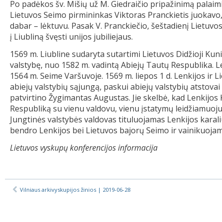
Po padėkos šv. Mišių už M. Giedraičio pripažinimą palaimi
Lietuvos Seimo pirmininkas Viktoras Pranckietis juokavo,
dabar – lėktuvu. Pasak V. Pranckiečio, šeštadienį Lietuvos
į Liubliną švęsti unijos jubiliejaus.
1569 m. Liubline sudaryta sutartimi Lietuvos Didžioji Kun
valstybę, nuo 1582 m. vadintą Abiejų Tautų Respublika. Le
1564 m. Seime Varšuvoje. 1569 m. liepos 1 d. Lenkijos ir 
abiejų valstybių sąjungą, paskui abiejų valstybių atstovai
patvirtino Žygimantas Augustas. Jie skelbė, kad Lenkijos 
Respubliką su vienu valdovu, vienu įstatymų leidžiamuoju
Jungtinės valstybės valdovas tituluojamas Lenkijos karali
bendro Lenkijos bei Lietuvos bajorų Seimo ir vainikuoja
Lietuvos vyskupų konferencijos informacija
Vilniaus arkivyskupijos žinios | 2019-06-28