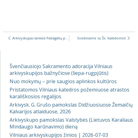
Arkivyskupas lankėsi Pabėgėlių priėmimo centre Rukloje
Sveikiname su Šv. Kalėdomis!
Švenčiausiojo Sakramento adoracija Vilniaus
arkivyskupijos bažnyčiose (liepa-rugpjūtis)
Nuo mokymų – prie saugios aplinkos kultūros
Pristatomos Vilniaus katedros požemiuose atrastos
karališkosios regalijos
Arkivysk. G. Grušo pamokslas Didžiuosiuose Žemaičių
Kalvarijos atlaiduose, 2026
Arkivyskupo pamokslas Valstybės (Lietuvos Karaliaus
Mindaugo karūnavimo) dieną
Vilniaus arkivyskupijos žinios | 2026-07-03