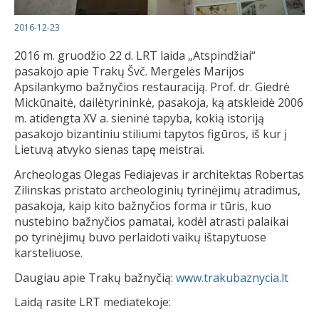
2016-12-23
2016 m. gruodžio 22 d. LRT laida „Atspindžiai“
pasakojo apie Trakų Švč. Mergelės Marijos
Apsilankymo bažnyčios restauraciją. Prof. dr. Giedrė
Mickūnaitė, dailėtyrininkė, pasakoja, ką atskleidė 2006
m. atidengta XV a. sieninė tapyba, kokią istoriją
pasakojo bizantiniu stiliumi tapytos figūros, iš kur į
Lietuvą atvyko sienas tapę meistrai.
Archeologas Olegas Fediajevas ir architektas Robertas
Zilinskas pristato archeologinių tyrinėjimų atradimus,
pasakoja, kaip kito bažnyčios forma ir tūris, kuo
nustebino bažnyčios pamatai, kodėl atrasti palaikai
po tyrinėjimų buvo perlaidoti vaikų ištapytuose
karsteliuose.
Daugiau apie Trakų bažnyčią:
www.trakubaznycia.lt
Laidą rasite LRT mediatekoje: