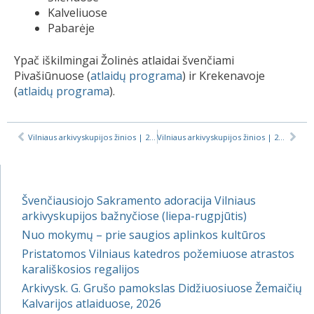
Kalveliuose
Pabarėje
Ypač iškilmingai Žolinės atlaidai švenčiami
Pivašiūnuose (
atlaidų programa
) ir Krekenavoje
(
atlaidų programa
).
Vilniaus arkivyskupijos žinios | 2022-08-05
Vilniaus arkivyskupijos žinios | 2022-08-19
Švenčiausiojo Sakramento adoracija Vilniaus
arkivyskupijos bažnyčiose (liepa-rugpjūtis)
Nuo mokymų – prie saugios aplinkos kultūros
Pristatomos Vilniaus katedros požemiuose atrastos
karališkosios regalijos
Arkivysk. G. Grušo pamokslas Didžiuosiuose Žemaičių
Kalvarijos atlaiduose, 2026