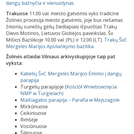
dangų bažnyčia ir vienuolynas
Trakuose
11.00 val. miesto gatvėmis vyks tradicinė
Žolinės procesija miesto gatvėmis, joje bus nešamas
žmonių suneštų gėlių žiedlapiais išpuoštas Trakų
Dievo Motinos, Lietuvos Globėjos paveikslas. Šv.
Mišios Bazilikoje 10.00 val. (PL) ir 12.00 (LT).
Trakų Švč.
Mergelės Marijos Apsilankymo bazilika
Žolinės atlaidai Vilniaus arkivyskupijoje taip pat
vyksta:
Kabelių Švč. Mergelės Marijos Ėmimo į dangų
parapija
Turgelių parapijoje (
Kościół Wniebowzięcia
NMP w Turgielach)
Maišiagalos parapija – Parafia w Mejszagole
Mickūnuose
Ceikiniuose
Rimšėje
Vosiūnuose
Šilėnuose