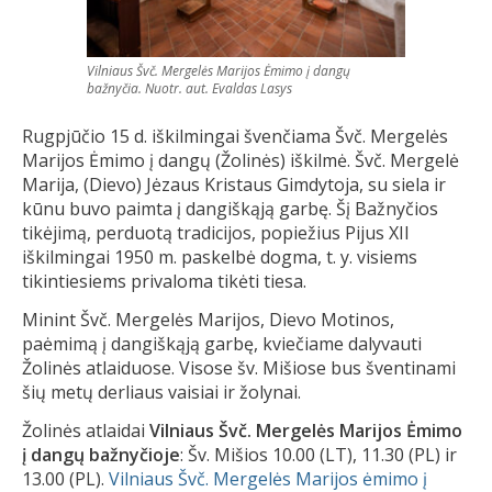
Vilniaus Švč. Mergelės Marijos Ėmimo į dangų
bažnyčia. Nuotr. aut. Evaldas Lasys
Rugpjūčio 15 d. iškilmingai švenčiama Švč. Mergelės
Marijos Ėmimo į dangų (Žolinės) iškilmė. Švč. Mergelė
Marija, (Dievo) Jėzaus Kristaus Gimdytoja, su siela ir
kūnu buvo paimta į dangiškąją garbę. Šį Bažnyčios
tikėjimą, perduotą tradicijos, popiežius Pijus XII
iškilmingai 1950 m. paskelbė dogma, t. y. visiems
tikintiesiems privaloma tikėti tiesa.
Minint Švč. Mergelės Marijos, Dievo Motinos,
paėmimą į dangiškąją garbę, kviečiame dalyvauti
Žolinės atlaiduose. Visose šv. Mišiose bus šventinami
šių metų derliaus vaisiai ir žolynai.
Žolinės atlaidai
Vilniaus Švč. Mergelės Marijos Ėmimo
į dangų bažnyčioje
: Šv. Mišios 10.00 (LT), 11.30 (PL) ir
13.00 (PL).
Vilniaus Švč. Mergelės Marijos ėmimo į