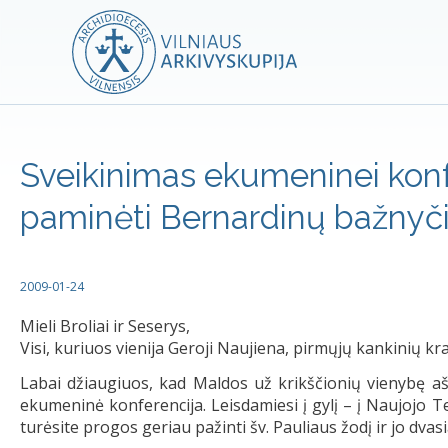
Sveikinimas ekumeninei konf
paminėti Bernardinų bažnyč
2009-01-24
Mieli Broliai ir Seserys,
Visi, kuriuos vienija Geroji Naujiena, pirmųjų kankinių kr
Labai džiaugiuos, kad Maldos už krikščionių vienybę aš
ekumeninė konferencija. Leisdamiesi į gylį – į Naujojo
turėsite progos geriau pažinti šv. Pauliaus žodį ir jo dvasi