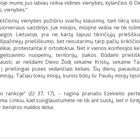
je mums juo labiau reikia vidinės vienybės, kylančios iš D
s, vienybės.“
ikščionių vienybės požiūriu svarbų klausimą, tam tikrą isto
ionieriaus vaizdinys. Juk misijos, misijinė veikla ne tik toli
baigos Lietuvoje, yra ne kartą tapusi tikinčiųjų priešiš
ų išpažinėjų priešiškumo, bet nesutarimų tarp pačių krikščio
likai, protestantai ir ortodoksai. Net ir vienos konfesijos ke
gelizavimo nuopelnų, teritorijų, įtakos. Būdami priešišk
klausti, ar nešdami Dievo Žodį sekame Kristų, sekame Ta
 į priešingas puses vedančiais keliais. Šių dienų pasauliu
misijų. Tačiau tokių misijų, kurios būtų šv. Paulių misijų tęsi
o rankoje“ (
Ez
37, 17), – ragina pranašo Ezekielio pertei
ma. Linkiu, kad susiglaustumėte ne tik ant suolų, bet ir šird
r bendros maldos dėka.