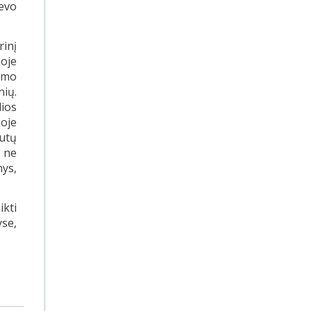
ievo
rinį
moje
kumo
nių.
lios
oje
utų
i ne
nys,
kti
yse,