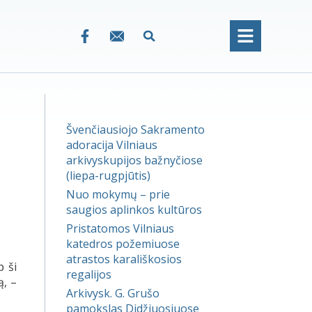
Švenčiausiojo Sakramento
adoracija Vilniaus
arkivyskupijos bažnyčiose
(liepa-rugpjūtis)
Nuo mokymų – prie
saugios aplinkos kultūros
Pristatomos Vilniaus
katedros požemiuose
atrastos karališkosios
p ši
regalijos
ą, –
Arkivysk. G. Grušo
pamokslas Didžiuosiuose