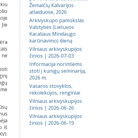
okiu
Žemaičių Kalvarijos
lio
atlaiduose, 2026
koje
Arkivyskupo pamokslas
 Jie
Valstybės (Lietuvos
Karaliaus Mindaugo
karūnavimo) dieną
nėra
ais
Vilniaus arkivyskupijos
a ne
žinios | 2026-07-03
Informacija norintiems
esti
stoti į kunigų seminariją,
ginį
2026 m.
angų
Vasaros stovyklos,
mame
rekolekcijos, renginiai
Vilniaus arkivyskupijos
ūsų
žinios | 2026-06-26
 mus
Vilniaus arkivyskupijos
nėja
žinios | 2026-06-19
o iš
XVI: