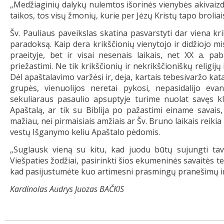
„Medžiaginių dalykų nulemtos išorinės vienybės akivaizdo
taikos, tos visų žmonių, kurie per Jėzų Kristų tapo broliai
Šv. Pauliaus paveikslas skatina pasvarstyti dar viena kr
paradoksą. Kaip dera krikščionių vienytojo ir didžiojo mis
praeityje, bet ir visai nesenais laikais, net XX a. pa
priežastimi. Ne tik krikščionių ir nekrikščioniškų religij
Dėl apaštalavimo varžėsi ir, deja, kartais tebesivaržo kata
grupės, vienuolijos neretai pykosi, nepasidalijo evan
sekuliaraus pasaulio apsuptyje turime nuolat savęs 
Apaštalą, ar tik su Biblija po pažastimi einame savais,
mažiau, nei pirmaisiais amžiais ar Šv. Bruno laikais reikia 
vestų Išganymo keliu Apaštalo pėdomis.
„Suglausk vieną su kitu, kad juodu būtų sujungti tav
Viešpaties žodžiai, pasirinkti šios ekumeninės savaitės te
kad pasijustumėte kuo artimesni prasmingų pranešimų i
Kardinolas Audrys Juozas BAČKIS