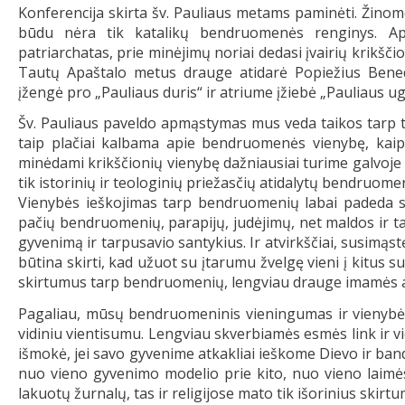
Konferencija skirta šv. Pauliaus metams paminėti. Žinome
būdu nėra tik katalikų bendruomenės renginys. Ap
patriarchatas, prie minėjimų noriai dedasi įvairių krikšči
Tautų Apaštalo metus drauge atidarė Po­piežius Benedik
įžengė pro „Pauliaus duris“ ir atriume įžiebė „Pauliaus ug
Šv. Pauliaus paveldo apmąstymas mus veda taikos tarp ta
taip plačiai kalbama apie bendruomenės vienybę, kaip
minėdami krikščionių vienybę dažniausiai turime galvoje k
tik istorinių ir teologinių priežasčių atidalytų bendruom
Vienybės ieškojimas tarp bendruomenių labai padeda suv
pačių bendruomenių, parapijų, judėjimų, net maldos ir tar
gyvenimą ir tarpusavio santykius. Ir atvirkščiai, susimąs
būtina skirti, kad užuot su įtarumu žvelgę vieni į kitus s
skirtumus tarp bendruomenių, lengviau drauge imamės ar
Pagaliau, mūsų bendruomeninis vieningumas ir vienybė
vidiniu vientisumu. Lengviau skverbiamės esmės link ir v
išmokė, jei savo gyvenime atkakliai ieškome Dievo ir bando
nuo vieno gyvenimo modelio prie kito, nuo vieno laimės
lakuotų žurnalų, tas ir religijose mato tik išorinius ski