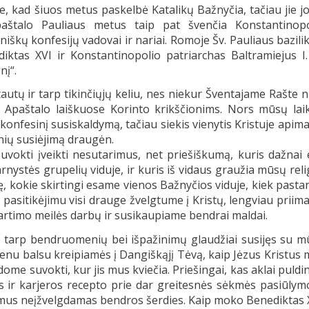
, kad šiuos metus paskelbė Katalikų Bažnyčia, tačiau jie j
aštalo Pauliaus metus taip pat švenčia Konstantinopo
oniškų konfesijų vadovai ir nariai. Romoje Šv. Pauliaus bazili
tas XVI ir Konstantinopolio patriarchas Baltra­miejus I.
nį“.
utų ir tarp tikinčiųjų keliu, nes niekur Šventajame Rašte 
 Apaštalo laiškuose Korinto krikščionims. Nors mūsų laik
onfesinį susiskaldymą, tačiau siekis vienytis Kristuje apim
enių susiėjimą draugėn.
okti įveikti nesutarimus, net priešiškumą, kuris dažnai 
nystės grupelių viduje, ir kuris iš vidaus graužia mūsų reli
tę, kokie skirtingi esame vienos Bažnyčios viduje, kiek past
u pasitikėjimu visi drauge žvelgtume į Kristų, lengviau prii
timo meilės darbų ir susikaupiame bendrai maldai.
 tarp bendruomenių bei išpažinimų glaudžiai susijęs su m
ienu balsu kreipiamės į Dangiškąjį Tėvą, kaip Jėzus Kristus
me suvokti, kur jis mus kviečia. Priešingai, kas aklai puldi
 ir karjeros recepto prie dar greitesnės sėkmės pasiūlym
rtumus neįžvelgdamas bendros šerdies. Kaip moko Benediktas 