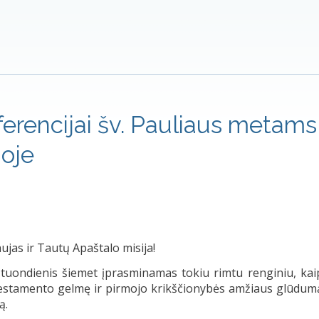
erencijai šv. Pauliaus metams
ioje
aujas ir Tautų Apaštalo misija!
tuondienis šiemet įprasminamas tokiu rimtu renginiu, kai
 Testamento gelmę ir pirmojo krikščionybės amžiaus glūdum
ą.