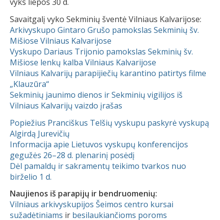
vyks liepos 30 d.
Savaitgalį vyko Sekminių šventė Vilniaus Kalvarijose:
Arkivyskupo Gintaro Grušo pamokslas Sekminių šv.
Mišiose Vilniaus Kalvarijose
Vyskupo Dariaus Trijonio pamokslas Sekminių šv.
Mišiose lenkų kalba Vilniaus Kalvarijose
Vilniaus Kalvarijų parapijiečių karantino patirtys filme
„Klauzūra“
Sekminių jaunimo dienos ir Sekminių vigilijos iš
Vilniaus Kalvarijų vaizdo įrašas
Popiežius Pranciškus Telšių vyskupu paskyrė vyskupą
Algirdą Jurevičių
Informacija apie Lietuvos vyskupų konferencijos
gegužės 26–28 d. plenarinį posėdį
Dėl pamaldų ir sakramentų teikimo tvarkos nuo
birželio 1 d.
Naujienos iš parapijų ir bendruomenių:
Vilniaus arkivyskupijos Šeimos centro kursai
sužadėtiniams
ir
besilaukiančioms poroms