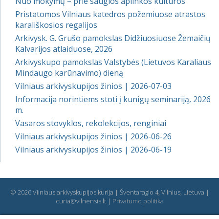
Nuo mokymų – prie saugios aplinkos kultūros
Pristatomos Vilniaus katedros požemiuose atrastos
karališkosios regalijos
Arkivysk. G. Grušo pamokslas Didžiuosiuose Žemaičių
Kalvarijos atlaiduose, 2026
Arkivyskupo pamokslas Valstybės (Lietuvos Karaliaus
Mindaugo karūnavimo) dieną
Vilniaus arkivyskupijos žinios | 2026-07-03
Informacija norintiems stoti į kunigų seminariją, 2026
m.
Vasaros stovyklos, rekolekcijos, renginiai
Vilniaus arkivyskupijos žinios | 2026-06-26
Vilniaus arkivyskupijos žinios | 2026-06-19
© 2026 Vilniaus arkivyskupijos kurija | Šventaragio 4, Vilnius, Lietuva |
curia@vilnensis.lt |
Privatumo politika