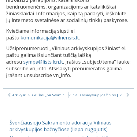
mokesčio
parapijoms, katalikiškoms
bendruomenėms, organizacijoms ar katalikiškai
žiniasklaidai. Informacijos, kaip tą padaryti, ieškokite
jų interneto svetainėse ar socialinių tinklų paskyrose.
Kviečiame informaciją siųsti el.
paštu
komunikacija@vilnensis.lt
.
Užsiprenumeruoti „Vilniaus arkivyskupijos žinias“ el.
paštu galima išsiunčiant tuščią laišką
adresu
sympa@lists.lcn.lt
, įrašius „subject/tema“ lauke:
subscribe vn_info. Atsisakyti prenumeratos galima
įrašant unsubscribe vn_info.
Arkivysk. G. Grušas: „Su Sekminėmis Bažnyčia ne tik gimė – ji iškart pradėjo savo misiją“
Vilniaus arkivyskupijos žinios | 2020-06-12
Švenčiausiojo Sakramento adoracija Vilniaus
arkivyskupijos bažnyčiose (liepa-rugpjūtis)