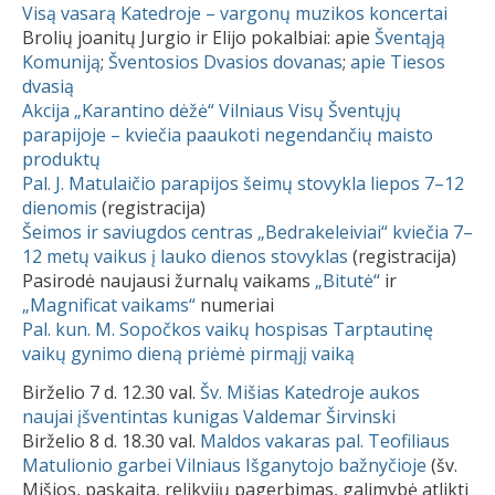
Visą vasarą Katedroje – vargonų muzikos koncertai
Brolių joanitų Jurgio ir Elijo pokalbiai: apie
Šventąją
Komuniją
;
Šventosios Dvasios dovanas
;
apie Tiesos
dvasią
Akcija „Karantino dėžė“ Vilniaus Visų Šventųjų
parapijoje – kviečia paaukoti negendančių maisto
produktų
Pal. J. Matulaičio parapijos šeimų stovykla liepos 7–12
dienomis
(registracija)
Šeimos ir saviugdos centras „Bedrakeleiviai“ kviečia 7–
12 metų vaikus į lauko dienos stovyklas
(registracija)
Pasirodė naujausi žurnalų vaikams
„Bitutė“
ir
„Magnificat vaikams“
numeriai
Pal. kun. M. Sopočkos vaikų hospisas Tarptautinę
vaikų gynimo dieną priėmė pirmąjį vaiką
Birželio 7 d. 12.30 val.
Šv. Mišias Katedroje aukos
naujai įšventintas kunigas Valdemar Širvinski
Birželio 8 d. 18.30 val.
Maldos vakaras pal. Teofiliaus
Matulionio garbei Vilniaus Išganytojo bažnyčioje
(šv.
Mišios, paskaita, relikvijų pagerbimas, galimybė atlikti