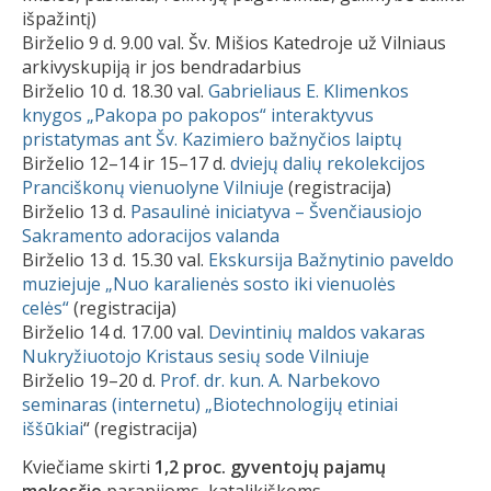
išpažintį)
Birželio 9 d. 9.00 val. Šv. Mišios Katedroje už Vilniaus
arkivyskupiją ir jos bendradarbius
Birželio 10 d. 18.30 val.
Gabrieliaus E. Klimenkos
knygos „Pakopa po pakopos“ interaktyvus
pristatymas ant Šv. Kazimiero bažnyčios laiptų
Birželio 12–14 ir 15–17 d.
dviejų dalių rekolekcijos
Pranciškonų vienuolyne Vilniuje
(registracija)
Birželio 13 d.
Pasaulinė iniciatyva – Švenčiausiojo
Sakramento adoracijos valanda
Birželio 13 d. 15.30 val.
Ekskursija Bažnytinio paveldo
muziejuje „Nuo karalienės sosto iki vienuolės
celės“
(registracija)
Birželio 14 d. 17.00 val.
Devintinių maldos vakaras
Nukryžiuotojo Kristaus sesių sode Vilniuje
Birželio 19–20 d.
Prof. dr. kun. A. Narbekovo
seminaras (internetu) „Biotechnologijų etiniai
iššūkiai
“ (registracija)
Kviečiame skirti
1,2 proc. gyventojų pajamų