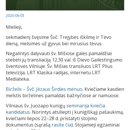
2020-06-05
Mielieji,
sekmadienį švęsime Švč. Trejybės iškilmę ir Tėvo
dieną, melsimės už gyvus bei mirusius tėvus.
Negalintys dalyvauti šv. Mišiose galės pamaldžiai
stebėti jų transliaciją 12.30 val. iš Dievo Gailestingumo
šventovės Vilniuje. Šv. Mišias transliuos LRT Plius
televizija, LRT Klasika radijas, internetu LRT
Mediateka.
Birželis – Švč. Jėzaus Širdies mėnuo
. Kviečiame kasdien
melstis birželines pamaldas bažnyčiose ar namuose.
Vilniaus šv. Juozapo kunigų
seminarija kviečia
kandidatus
. Norintys atsiliepti į kunigiškąjį pašaukimą,
kviečiami liepos 22–28 d. pristatyti stojimo
dokumentus (sąrašą
rasite čia
). Stojamieji egzaminai