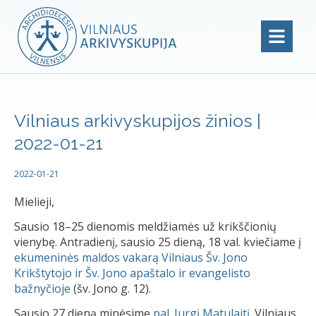
Vilniaus arkivyskupijos žinios |
2022-01-21
2022-01-21
Mielieji,
Sausio 18–25 dienomis meldžiamės už krikščionių
vienybę. Antradienį, sausio 25 dieną, 18 val. kviečiame į
ekumeninės maldos vakarą Vilniaus Šv. Jono
Krikštytojo ir Šv. Jono apaštalo ir evangelisto
bažnyčioje
(šv. Jono g. 12).
Sausio 27 dieną minėsime
pal. Jurgį Matulaitį
. Vilniaus