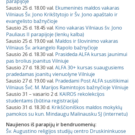
parapijoje
Sausio 25 d. 18.00 val.
Ekumeninės maldos vakaras
Vilniaus Šv. Jono Krikštytojo ir Šv. Jono apaštalo ir
evangelisto bažnyčioje
Sausio 25 d. 18.45 val.
Kino vakaras Vilniaus šv. Jono
Pauliaus II parapijoje (lenkų kalba)
Sausio 25 d. 19.00 val.
Maldos ir šlovinimo vakaras
Vilniaus Šv. arkangelo Rapolo bažnyčioje
Sausio 26 d. 18.30 val.
Prasideda ALFA kursas jaunimui
pas brolius joanitus Vilniuje
Sausio 27 d. 18.30 val.
ALFA 30+ kursas suaugusiems
pradedamas joanitų vienuolyne Vilniuje
Sausio 27 d. 19.00 val.
Pradedami Post ALFA susitikimai
Vilniaus Švč. M. Marijos Ramintojos bažnyčioje Vilniuje
Sausio 31 – vasario 2 d.
KAIROS rekolekcijos
studentams (būtina registracija)
Sausio 31 d. 18.30 d.
Krikščioniškos maldos mokyklų
pamokos su kun. Mindaugu Malinausku SJ (internetu)
Naujienos iš parapijų ir bendruomenių:
Šv. Augustino religijos studijų centro Druskininkuose