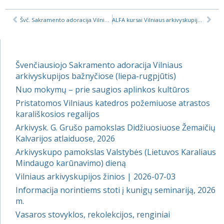
Švč. Sakramento adoracija Vilniaus arkivyskupijoje (sausis)
ALFA kursai Vilniaus arkivyskupijoje, 2022 m. žiema
Švenčiausiojo Sakramento adoracija Vilniaus
arkivyskupijos bažnyčiose (liepa-rugpjūtis)
Nuo mokymų – prie saugios aplinkos kultūros
Pristatomos Vilniaus katedros požemiuose atrastos
karališkosios regalijos
Arkivysk. G. Grušo pamokslas Didžiuosiuose Žemaičių
Kalvarijos atlaiduose, 2026
Arkivyskupo pamokslas Valstybės (Lietuvos Karaliaus
Mindaugo karūnavimo) dieną
Vilniaus arkivyskupijos žinios | 2026-07-03
Informacija norintiems stoti į kunigų seminariją, 2026
m.
Vasaros stovyklos, rekolekcijos, renginiai