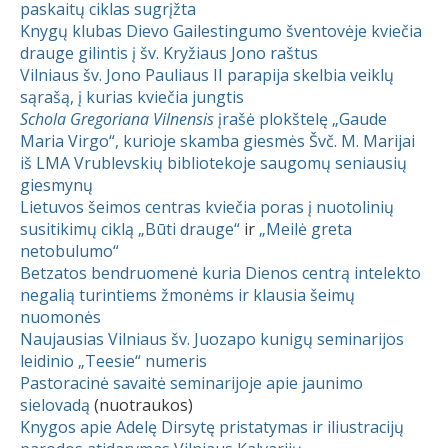
paskaitų ciklas sugrįžta
Knygų klubas Dievo Gailestingumo šventovėje kviečia
drauge gilintis į šv. Kryžiaus Jono raštus
Vilniaus šv. Jono Pauliaus II parapija skelbia veiklų
sąrašą, į kurias kviečia jungtis
Schola Gregoriana Vilnensis
įrašė plokštelę „Gaude
Maria Virgo“, kurioje skamba giesmės Švč. M. Marijai
iš LMA Vrublevskių bibliotekoje saugomų seniausių
giesmynų
Lietuvos šeimos centras kviečia poras į nuotolinių
susitikimų ciklą „Būti drauge“
ir
„Meilė greta
netobulumo“
Betzatos bendruomenė kuria Dienos centrą intelekto
negalią turintiems žmonėms ir klausia šeimų
nuomonės
Naujausias Vilniaus šv. Juozapo kunigų seminarijos
leidinio „Teesie“ numeris
Pastoracinė savaitė seminarijoje apie jaunimo
sielovadą
(nuotraukos)
Knygos apie Adelę Dirsytę pristatymas ir iliustracijų