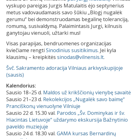
vyskupo pareigas Jurgis Matulaitis ėjo septynerius
metus vadovaudamasis savo šūkiu „Blogį nugalėk
gerumu“ bei demonstruodamas begalinę toleranciją,
romumą, susivaldymą. Palaimintasis Jurgi, kilnusis
ganytojau vienuoli, užtarki mus!
Visas parapijas, bendruomenes organizacijas
kviečiame rengti
Sinodinius susitikimus
. Jei kyla
klausimų – kreipkitės
sinodas@vilnensis.lt
.
Švč. Sakramento adoracija Vilniaus arkivyskupijoje
(sausis)
Kalendorius:
Sausio 18–25 d.
Maldos už krikščionių vienybę savaitė
Sausio 21–23 d.
Rekolekcijos „Nugalėk savo baimę“
Pranciškonų vienuolyne Vilniuje
Sausio 22 d. 15.30 val.
Parodos „Šv. Dominykas ir šv.
Hiacintas Lietuvoje“ uždarymo ekskursija Bažnytinio
paveldo muziejuje
Sausio 24 d. 18.30 val.
GAMA kursas Bernardinų