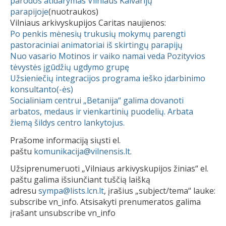
parodos atidarymas Vilniaus Kalvarijų
parapijoje
(nuotraukos)
Vilniaus arkivyskupijos Caritas naujienos:
Po penkis mėnesių trukusių mokymų parengti
pastoraciniai animatoriai iš skirtingų parapijų
Nuo vasario Motinos ir vaiko namai veda Pozityvios
tėvystės įgūdžių ugdymo grupę
Užsieniečių integracijos programa ieško įdarbinimo
konsultanto(-ės)
Socialiniam centrui „Betanija“ galima dovanoti
arbatos, medaus ir vienkartinių puodelių. Arbata
žiemą šildys centro lankytojus.
Prašome informaciją siųsti el.
paštu
komunikacija@vilnensis.lt
.
Užsiprenumeruoti „Vilniaus arkivyskupijos žinias“ el.
paštu galima išsiunčiant tuščią laišką
adresu
sympa@lists.lcn.lt
, įrašius „subject/tema“ lauke:
subscribe vn_info. Atsisakyti prenumeratos galima
įrašant unsubscribe vn_info