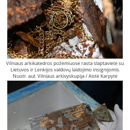
Vilniaus arkikatedros požemiuose rasta slaptavietė su
Lietuvos ir Lenkijos valdovų laidojimo insignijomis.
Nuotr. aut. Vilniaus arkivyskupija / Aistė Karpytė