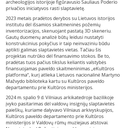
archeologijos istorijoje figūravusio Sauliaus Poderio
privačios iniciatyvos rasti slaptavietę.
2023 metais pradėtos derybos su Lietuvos istorijos
institutu dėl išsamios skaitmeninės požemių
inventorizacijos, skenuojant pastatą 3D skeneriu.
Gautų duomenų analizė būtų leidusi nustatyti
konstrukcinius pokyčius ir taip neinvaziniu būdu
aptikti galimas slaptavietės vietas. Tačiau šis
projektas nutrūko dėl finansavimo stokos. Be to,
pradėtas tuos pačius tikslus keliantis valstybės
finansuojamas paveldo skaitmeninimas „eKultūros
platforma“, kurį atlieka Lietuvos nacionalinė Martyno
Mažvydo biblioteka kartu su Kultūros paveldo
departamentu prie Kultūros ministerijos.
2024 m. spalio 9 d. Vilniaus arkikatedroje bazilikoje
įvyko pasitarimas dėl valdovų insignijų slaptavietės
paieškų, kuriame dalyvavo Vilniaus arkivyskupijos,
Kultūros paveldo departamento prie Kultūros
ministerijos ir Valdovų rūmų muziejaus atstovai.