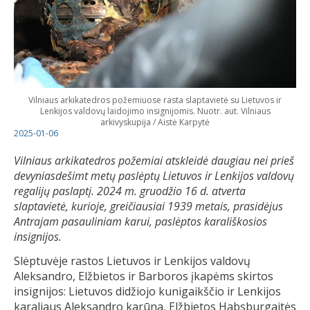
Vilniaus arkikatedros požemiuose rasta slaptavietė su Lietuvos ir
Lenkijos valdovų laidojimo insignijomis. Nuotr. aut. Vilniaus
arkivyskupija / Aistė Karpytė
2025-01-06
Vilniaus arkikatedros požemiai atskleidė daugiau nei prieš
devyniasdešimt metų paslėptų Lietuvos ir Lenkijos valdovų
regalijų paslaptį.
2024 m. gruodžio 16 d. atverta
slaptavietė, kurioje, greičiausiai 1939 metais, prasidėjus
Antrajam pasauliniam karui, paslėptos karališkosios
insignijos.
Slėptuvėje rastos Lietuvos ir Lenkijos valdovų
Aleksandro, Elžbietos ir Barboros įkapėms skirtos
insignijos: Lietuvos didžiojo kunigaikščio ir Lenkijos
karaliaus Aleksandro karūna, Elžbietos Habsburgaitės