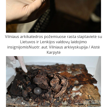
Vilniaus arkikatedros požemiuose rasta slaptavietė su
Lietuvos ir Lenkijos valdovų laidojimo
insignijomisNuotr. aut. Vilniaus arkivyskupija / Aistė
Karpytė