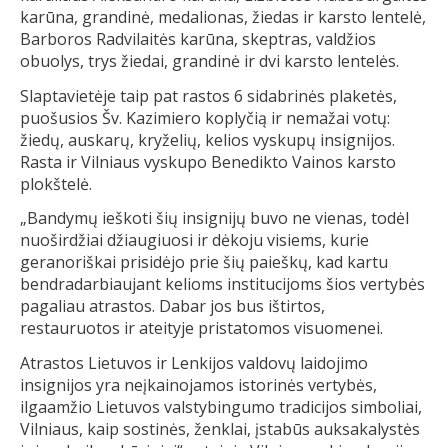
karūna, grandinė, medalionas, žiedas ir karsto lentelė,
Barboros Radvilaitės karūna, skeptras, valdžios
obuolys, trys žiedai, grandinė ir dvi karsto lentelės.
Slaptavietėje taip pat rastos 6 sidabrinės plaketės,
puošusios Šv. Kazimiero koplyčią ir nemažai votų:
žiedų, auskarų, kryželių, kelios vyskupų insignijos.
Rasta ir Vilniaus vyskupo Benedikto Vainos karsto
plokštelė.
„Bandymų ieškoti šių insignijų buvo ne vienas, todėl
nuoširdžiai džiaugiuosi ir dėkoju visiems, kurie
geranoriškai prisidėjo prie šių paieškų, kad kartu
bendradarbiaujant kelioms institucijoms šios vertybės
pagaliau atrastos. Dabar jos bus ištirtos,
restauruotos ir ateityje pristatomos visuomenei.
Atrastos Lietuvos ir Lenkijos valdovų laidojimo
insignijos yra neįkainojamos istorinės vertybės,
ilgaamžio Lietuvos valstybingumo tradicijos simboliai,
Vilniaus, kaip sostinės, ženklai, įstabūs auksakalystės