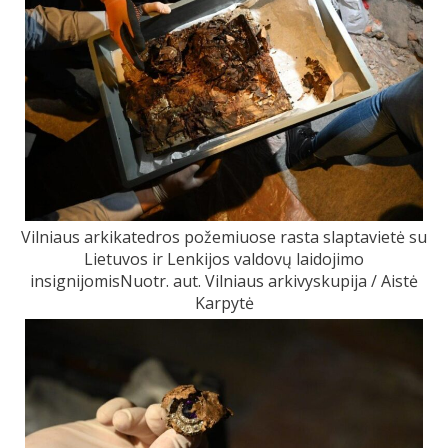
Vilniaus arkikatedros požemiuose rasta slaptavietė su
Lietuvos ir Lenkijos valdovų laidojimo
insignijomisNuotr. aut. Vilniaus arkivyskupija / Aistė
Karpytė