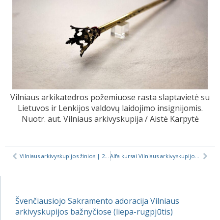
Vilniaus arkikatedros požemiuose rasta slaptavietė su
Lietuvos ir Lenkijos valdovų laidojimo insignijomis.
Nuotr. aut. Vilniaus arkivyskupija / Aistė Karpytė
Vilniaus arkivyskupijos žinios | 2025-01-03
Alfa kursai Vilniaus arkivyskupijoje, 2025 m. žiema
Švenčiausiojo Sakramento adoracija Vilniaus
arkivyskupijos bažnyčiose (liepa-rugpjūtis)