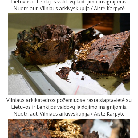
Lietuvos ir Lenkijos valdovų laidojimo insignijomis.
Nuotr. aut. Vilniaus arkivyskupija / Aistė Karpytė
Vilniaus arkikatedros požemiuose rasta slaptavietė su
Lietuvos ir Lenkijos valdovų laidojimo insignijomis.
Nuotr. aut. Vilniaus arkivyskupija / Aistė Karpytė