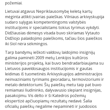
požemiai.
Lietuvai atgavus Nepriklausomybę keletą kartų
mėginta atlikti įvairias paieškas. Vilniaus arkivyskupija
sudaro sąlygas kompetentingoms valstybės
institucijoms ir specialistams tokius tyrimus vykdyti.
Didžiausias dėmesys visada buvo skiriamas Vytauto
Didžiojo palaidojimo paieškoms, tačiau šios paieškos
iki šiol nėra sėkmingos.
Tarp bandymų ieškoti valdovų laidojimo insignijų
galima paminėti 2009 metų Lenkijos kultūros
ministerijos projektą, kai buvo bendradarbiaujama su
Lietuvos paveldosaugos institucijomis ir gautas
leidimas iš tuometinės Arkivyskupijos administracijos
neinvaziniams tyrimams georadaru, termovizoriumi ir
metalo detektoriumi. Šių paieškų metu taip pat buvo
remiamasi liudininko, dalyvavusio slepiant insignijas,
pasakojimu. Vis dėlto ir ši Katedros požemių
ekspertizė apčiuopiamų rezultatų nedavė. Šalia
oficialių paieškų negalime nepaminėti ir juodosios