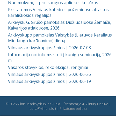
Nuo mokymų – prie saugios aplinkos kultūros
Pristatomos Vilniaus katedros požemiuose atrastos
karališkosios regalijos
Arkivysk. G. Grušo pamokslas Didžiuosiuose Žemaičių
Kalvarijos atlaiduose, 2026
Arkivyskupo pamokslas Valstybės (Lietuvos Karaliaus
Mindaugo karūnavimo) dieną
Vilniaus arkivyskupijos žinios | 2026-07-03
Informacija norintiems stoti į kunigų seminariją, 2026
m.
Vasaros stovyklos, rekolekcijos, renginiai
Vilniaus arkivyskupijos žinios | 2026-06-26
Vilniaus arkivyskupijos žinios | 2026-06-19
© 2026 Vilniaus arkivyskupijos kurija | Šventaragio 4, Vilnius, Lietuva |
curia@vilnensis.lt |
Privatumo politika