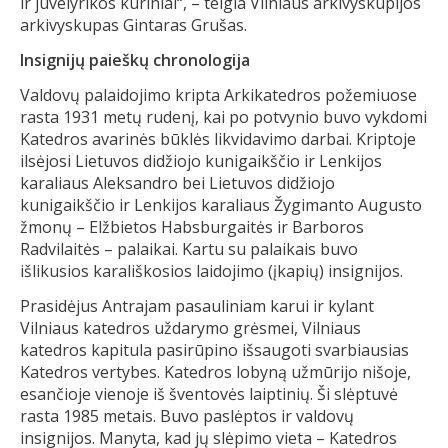
ir juvelyrikos kūriniai“, – teigia Vilniaus arkivyskupijos
arkivyskupas Gintaras Grušas.
Insignijų paieškų chronologija
Valdovų palaidojimo kripta Arkikatedros požemiuose
rasta 1931 metų rudenį, kai po potvynio buvo vykdomi
Katedros avarinės būklės likvidavimo darbai. Kriptoje
ilsėjosi Lietuvos didžiojo kunigaikščio ir Lenkijos
karaliaus Aleksandro bei Lietuvos didžiojo
kunigaikščio ir Lenkijos karaliaus Žygimanto Augusto
žmonų – Elžbietos Habsburgaitės ir Barboros
Radvilaitės – palaikai. Kartu su palaikais buvo
išlikusios karališkosios laidojimo (įkapių) insignijos.
Prasidėjus Antrajam pasauliniam karui ir kylant
Vilniaus katedros uždarymo grėsmei, Vilniaus
katedros kapitula pasirūpino išsaugoti svarbiausias
Katedros vertybes. Katedros lobyną užmūrijo nišoje,
esančioje vienoje iš šventovės laiptinių. Ši slėptuvė
rasta 1985 metais. Buvo paslėptos ir valdovų
insignijos. Manyta, kad jų slėpimo vieta – Katedros