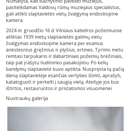
Numatyta, kad Bažnytinio paveldo muziejus,
pasitelkdamas Valdovų rūmų muziejaus specialistus,
gali atlikti slaptavietės vietų žvalgymą endoskopine
kamera.
2024 m. gruodžio 16 d. Vilniaus katedros požemiuose
atliktas 1939 metų slaptavietės galimų vietų
žvalgymas endoskopine kamera per esamus
ankstesnius gręžinius ir plyšius, ertmes. Tyrimo metu
remtasi tarpukario ir dabartiniais požemių brėžiniais,
taip pat įrašytu liudininko pasakojimu. Po kelių
bandymų slaptavietė buvo aptikta. Nuspręsta tą pačią
dieną slaptavietėje esančias vertybes išimti, aprašyti,
kataloguoti ir perkelti į saugią vietą. Ateityje jos bus
ištirtos, restauruotos ir pristatomos visuomenei.
Nuotraukų galerija