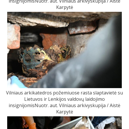
insignijomisNuotr. aut. Vilniaus arkivyskupija / Aistė
Karpytė
Vilniaus arkikatedros požemiuose rasta slaptavietė su
Lietuvos ir Lenkijos valdovų laidojimo
insignijomisNuotr. aut. Vilniaus arkivyskupija / Aistė
Karpytė